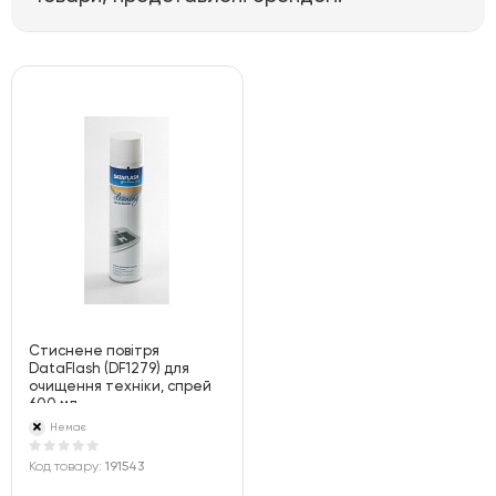
Стиснене повітря
DataFlash (DF1279) для
очищення техніки, спрей
600 мл
Немає
Код товару:
191543