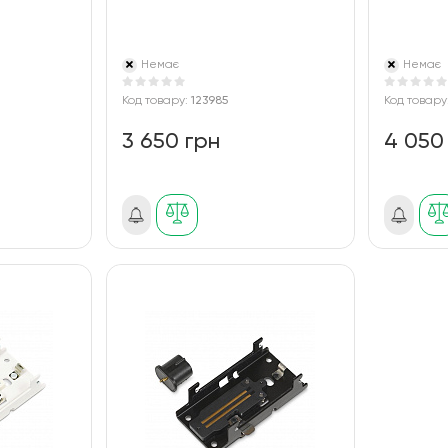
Немає
Немає
Код товару:
123985
Код товару
3 650 грн
4 050