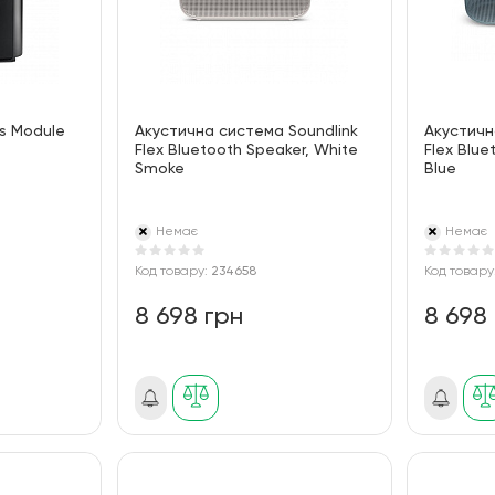
s Module
Акустична система Soundlink
Акустичн
Flex Bluetooth Speaker, White
Flex Blue
Smoke
Blue
Немає
Немає
Код товару:
234658
Код товару
8 698 грн
8 698