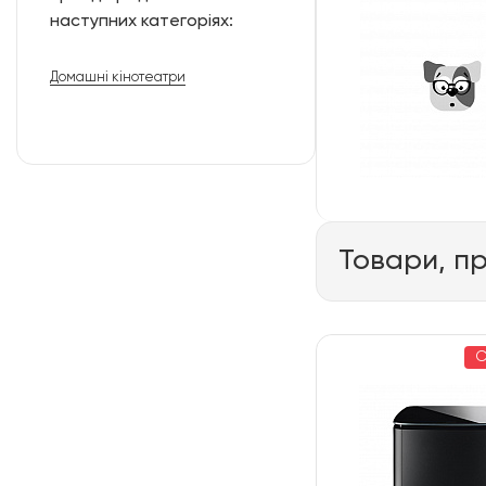
наступних категоріях:
Домашні кінотеатри
Товари, п
С