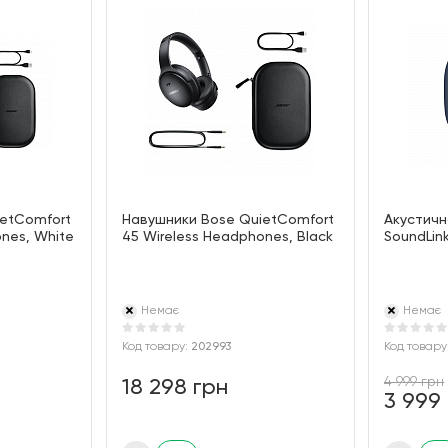
ietComfort
Навушники Bose QuietComfort
Акустичн
nes, White
45 Wireless Headphones, Black
SoundLink
Немає
Немає
Код товару:
202993
Код товару
4 999 грн
18 298 грн
3 999