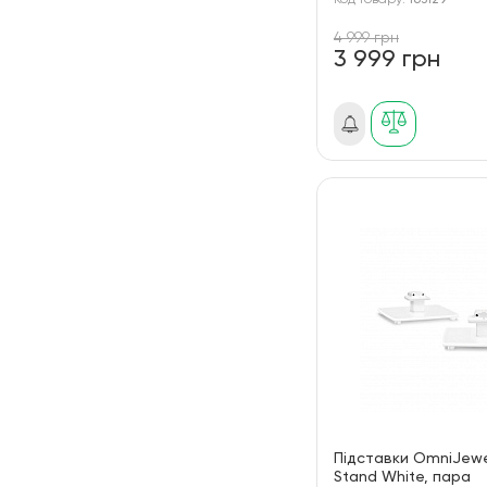
Код товару:
163129
4 999 грн
3 999 грн
Підставки OmniJewe
Stand White, пара