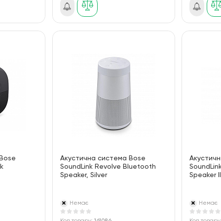
 Bose
Акустична система Bose
Акустичн
ck
SoundLink Revolve Bluetooth
SoundLin
Speaker, Silver
Speaker II
Немає
Немає