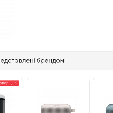
редставлені брендом:
упер ціна