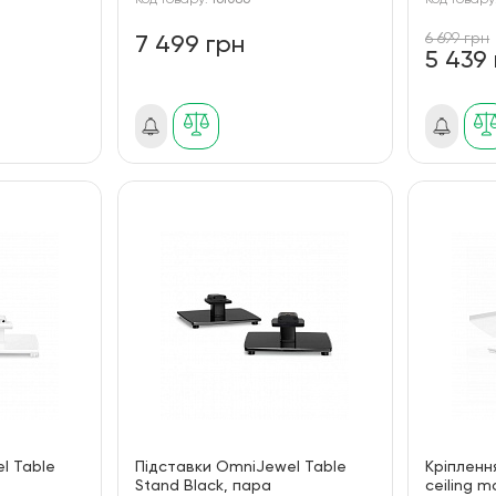
Код товару:
161086
Код товару
6 699 грн
7 499 грн
5 439
l Table
Підставки OmniJewel Table
Кріпленн
Stand Black, пара
ceiling m