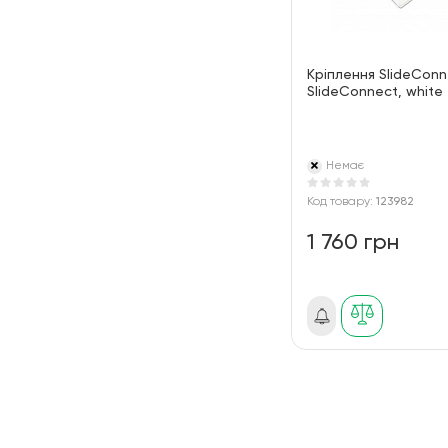
Кріплення SlideCon
SlideConnect, white
Немає
Код товару:
123982
1 760 грн