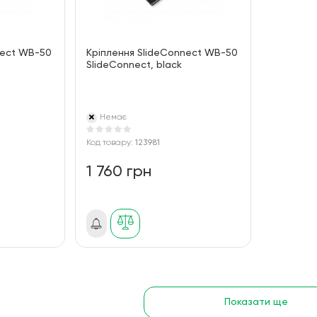
nect WB-50
Кріплення SlideConnect WB-50
SlideConnect, black
Немає
Код товару:
123981
1 760 грн
Показати ще