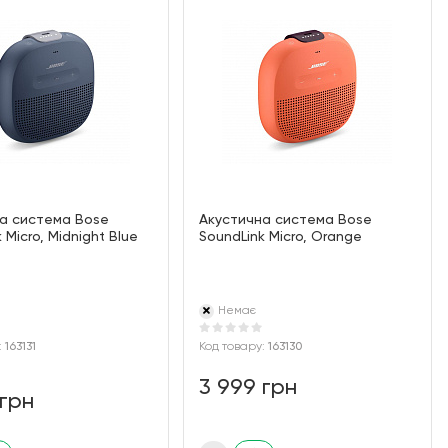
а система Bose
Акустична система Bose
 Micro, Midnight Blue
SoundLink Micro, Orange
Немає
:
163131
Код товару:
163130
3 999 грн
 грн