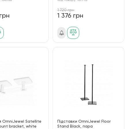
:
156965
Код товару:
159793
1 720 грн
 грн
1 376 грн
я OmniJewel Satellite
Підставки OmniJewel Floor
ount bracket, white
Stand Black, пара