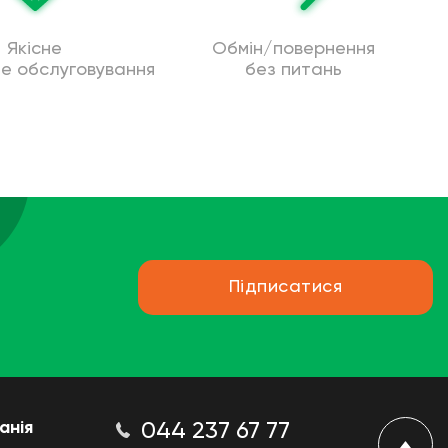
Якісне
Обмін/повернення
не обслуговування
без питань
Підписатися
анія
044 237 67 77