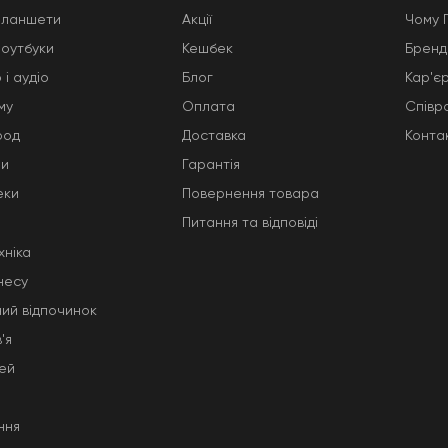
планшети
Акції
Чому 
ноутбуки
Кешбек
Бренд
 і аудіо
Блог
Кар'є
му
Оплата
Співр
род
Доставка
Конта
ни
Гарантія
еки
Повернення товара
Питання та відповіді
хніка
несу
ний відпочинок
'я
тей
ння