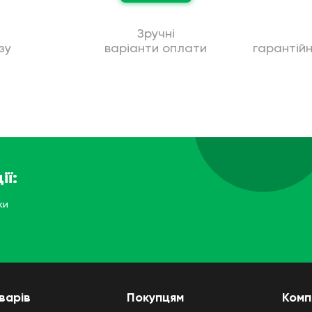
Зручні
зу
варіанти оплати
гарантій
ії:
ки
варів
Покупцям
Комп