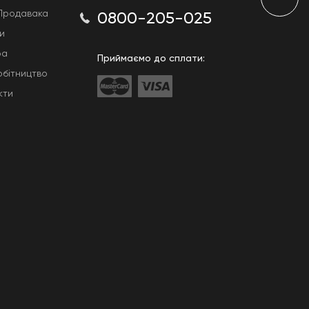
Продавака
0800-205-025
и
ра
Приймаємо до сплати:
обітництво
кти