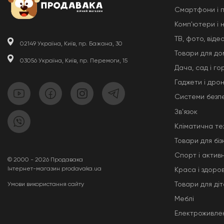
Смартфони і 
Комп'ютери і 
ТВ, фото, відео
02149 Україна, Київ, пр. Бажана, 30
Товари для до
03056 Україна, Київ, пр. Перемоги, 15
Дача, сад і го
Гаджети і дро
Системи безп
Звʼязок
Кліматична те
Товари для біз
Спорт і актив
© 2000 - 2026 Продавака
Інтернет-магазин prodavaka.ua
Краса і здоров
Товари для ді
Умови використання сайту
Меблі
Електроживле