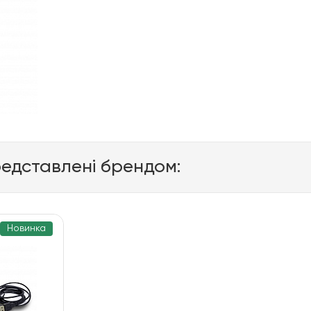
редставлені брендом:
Новинка