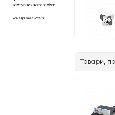
наступних категоріях:
Біометричні системи
Товари, п