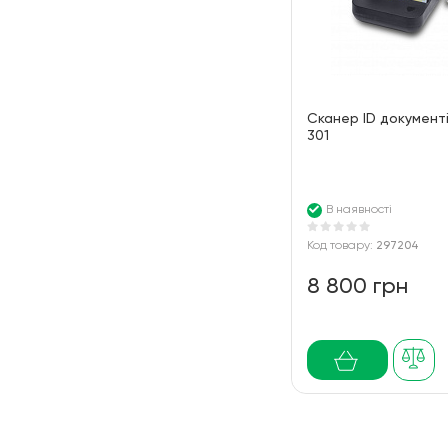
Сканер ID документі
301
В наявності
Код товару:
297204
8 800 грн