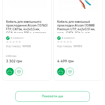
Кабель для зовнішнього
Кабель для зовнішньої
прокладення Atcom (13760)
прокладки Atcom (10888)
FTP, CAT5е, 4х2х0,5 мм,
Premium UTP, 4х2х0.51 мм,
CCA, бухта 305 м, с тросом
медь, CAT6, 1Gb/s, мідь,
1,2мм
305м
В наявності
В наявності
Код товару:
189055
Код товару:
189053
3 310 грн
3 302 грн
4 499 грн
Показати ще