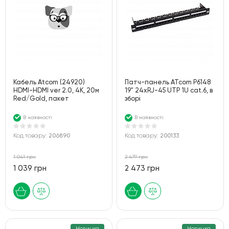
Кабель Atcom (24920)
Патч-панель ATcom P6148
HDMI-HDMI ver 2.0, 4K, 20м
19" 24хRJ-45 UTP 1U cat.6, в
Red/Gold, пакет
зборі
В наявності
В наявності
Код товару:
206890
Код товару:
200133
1 041 грн
2 479 грн
1 039 грн
2 473 грн
Новинка
Новинка