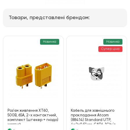
Кабель
Товари, представлені брендом:
Роз'єми, адаптери і перехідники
Системи прокладання кабелю
Кардрідери
Новинка
Новинка
Супер ціна
Аксесуари і інструменти для кабелю
Комплектуючі
Роз'єм живлення XT60,
Кабель для зовнішнього
500В, 65А, 2-х контактний,
прокладання Atcom
комплект (штекер + гніздо)
(88414) Standard UTP,
жовтий
4х2х0.51 мм, CAT6, 1Gb/s,
СCA, 305м