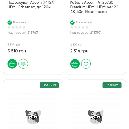
Подовжувач Atcom (14157)
Кабель Atcom (AT23730)
HDMI-Ethernet, до 120м
Premium HDMI-HDMI ver 2.1,
4К, 30м, Black, пакет
В наявності
В наявності
Код товару:
215763
Код товару:
213397
3 519 грн
2 520 грн
3 510 грн
2 514 грн
Новинка
Новинка