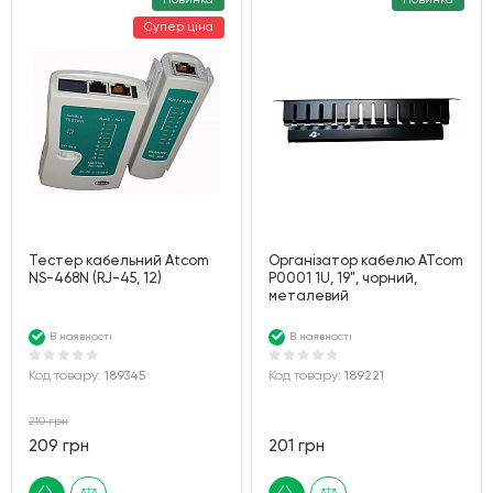
Супер ціна
Тестер кабельний Atcom
Організатор кабелю ATcom
NS-468N (RJ-45, 12)
P0001 1U, 19", чорний,
металевий
В наявності
В наявності
Код товару:
189345
Код товару:
189221
210 грн
209 грн
201 грн