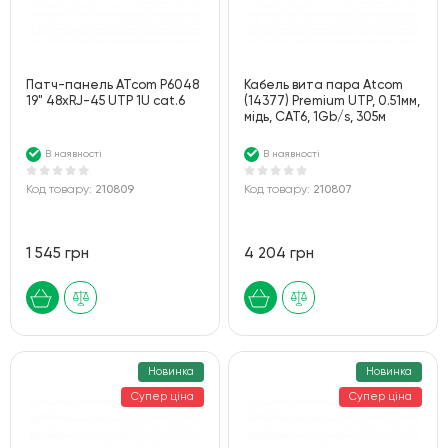
Патч-панель ATcom P6048
Кабель вита пара Atcom
19" 48хRJ-45 UTP 1U cat.6
(14377) Premium UTP, 0.51мм,
мідь, CAT6, 1Gb/s, 305м
В наявності
В наявності
Код товару:
210809
Код товару:
210807
1 545 грн
4 204 грн
Новинка
Новинка
Супер ціна
Супер ціна