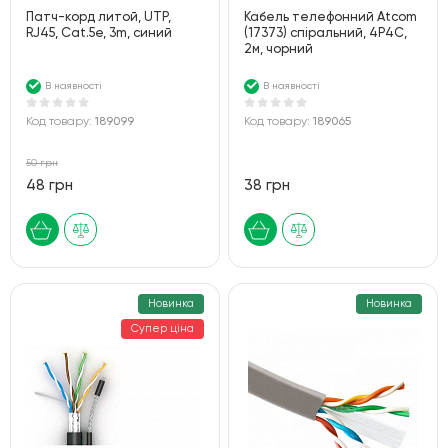
Патч-корд литой, UTP,
Кабель телефонний Atcom
RJ45, Cat.5e, 3m, синий
(17373) спіральний, 4P4C,
2м, чорний
В наявності
В наявності
Код товару:
189099
Код товару:
189065
50 грн
48 грн
38 грн
Новинка
Новинка
Супер ціна