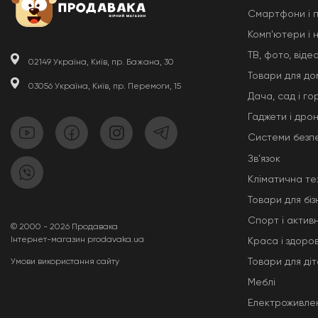
Смартфони і 
Комп'ютери і 
ТВ, фото, відео
02149 Україна, Київ, пр. Бажана, 30
Товари для до
03056 Україна, Київ, пр. Перемоги, 15
Дача, сад і го
Гаджети і дро
Системи безп
Звʼязок
Кліматична те
Товари для біз
Спорт і актив
© 2000 - 2026 Продавака
Інтернет-магазин prodavaka.ua
Краса і здоров
Товари для ді
Умови використання сайту
Меблі
Електроживле