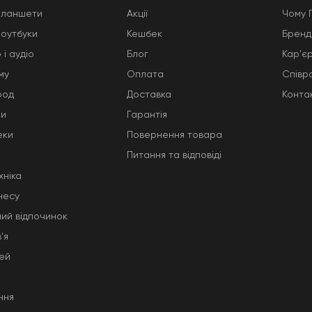
планшети
Акції
Чому 
ноутбуки
Кешбек
Бренд
 і аудіо
Блог
Кар'є
му
Оплата
Співр
род
Доставка
Конта
ни
Гарантія
еки
Повернення товара
Питання та відповіді
хніка
несу
ний відпочинок
'я
тей
ння