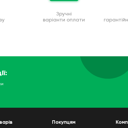
Зручні
зу
варіанти оплати
гарантій
ії:
ки
варів
Покупцям
Комп