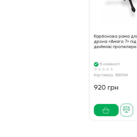
Карбонова рама для
дрона «Амага 7» під
дюймові пропелери
В наявності
Код товару:
300740
920 грн