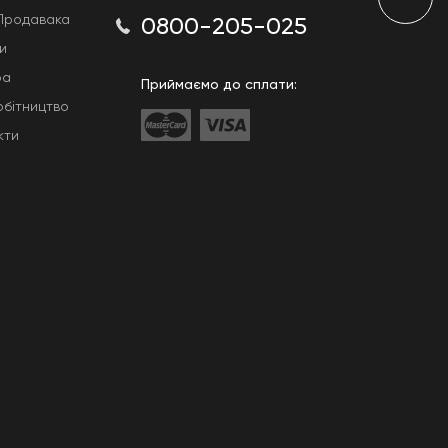
Продавака
0800-205-025
и
ра
Приймаємо до сплати:
обітництво
кти