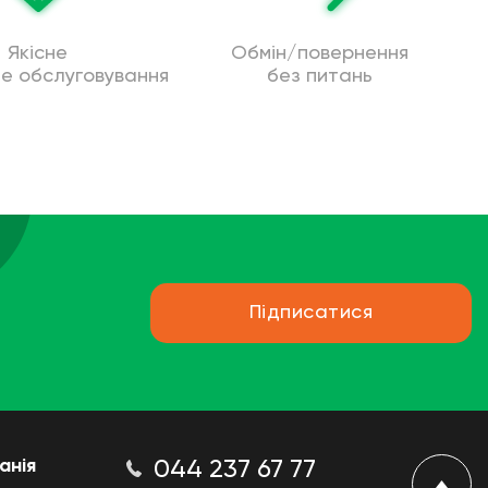
Якісне
Обмін/повернення
не обслуговування
без питань
Підписатися
анія
044 237 67 77