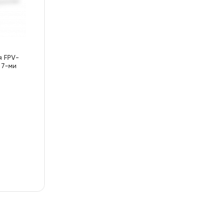
 FPV-
 7-ми