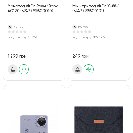
Монопод AirOn Power Bank
Міні-трипод AirOn X-88-1
AC120 (69477915500010)
(69477915500101)
Немає
Немає
Код товару:
189627
Код товару:
189626
1 299 грн
249 грн