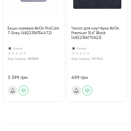
Екшн-камера AirOn ProCam
Чохол для ноутбука AirOn
7 Grey (4822356754472)
Premium 15.6" Black
(4822356710623)
Немає
Немає
Код товару:
189599
Код товару:
197945
3 399 грн
499 грн