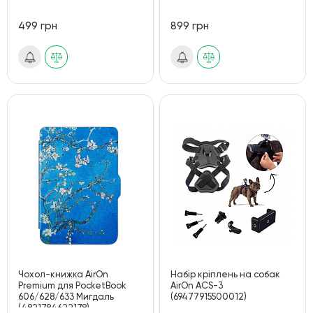
499 грн
899 грн
Чохол-книжка AirOn
Набір кріплень на собак
Premium для PocketBook
AirOn ACS-3
606/628/633 Мигдаль
(69477915500012)
(4821784622178)