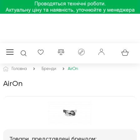
Головна
Бренди
AirOn
AirOn
Товари, представлені брендом: