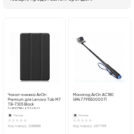
Чохол-книжка AirOn
Монопод AirOn AC180
Premium для Lenovo Tab M7
(69477915500007)
TB-7305 Black
(4821784622454)
Немає
Немає
Код товару:
208885
Код товару:
207799