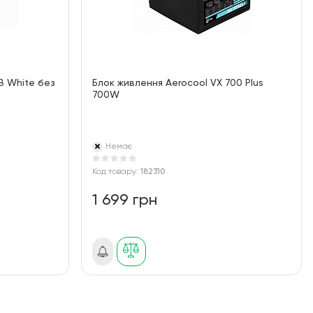
 White без
Блок живлення Aerocool VX 700 Plus
700W
Немає
Код товару:
182310
1 699 грн