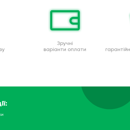
Зручні
зу
варіанти оплати
гарантій
ії:
ки