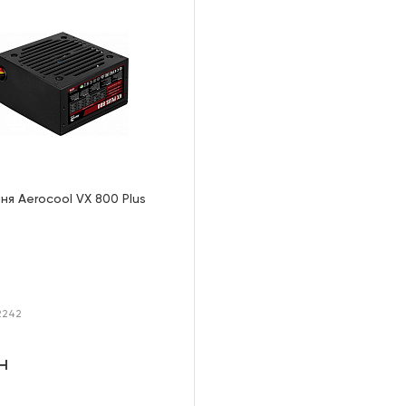
ня Aerocool VX 800 Plus
2242
н