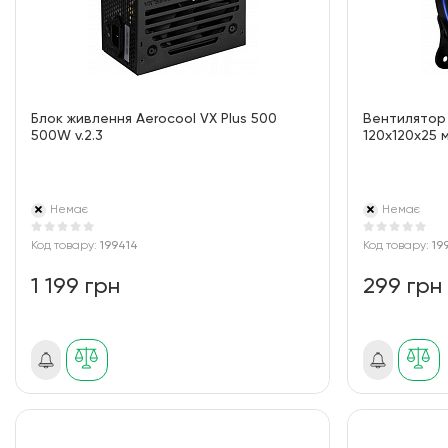
Блок живлення Aerocool VX Plus 500
Вентилятор 
500W v.2.3
120х120х25 м
Немає
Немає
Код товару:
199414
Код товару:
19
1 199 грн
299 грн