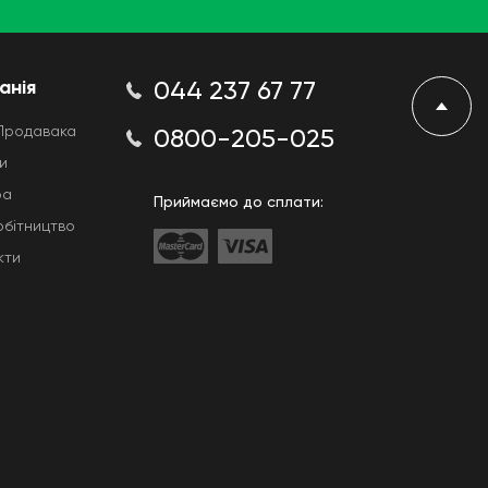
анія
044 237 67 77
Продавака
0800-205-025
и
ра
Приймаємо до сплати:
обітництво
кти