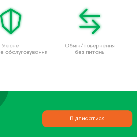
Якісне
Обмін/повернення
не обслуговування
без питань
Підписатися