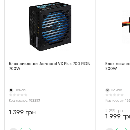
Блок живлення Aerocool VX Plus 700 RGB
Блок живлен
700W
800W
Немає
Немає
Код товару:
182253
Код товару:
18
2 299 грн
1 399 грн
1 999 гр