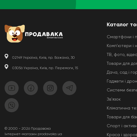
Каталог то
Смартфони і 
Комп'ютери і 
ТВ, фото, відео
02149 Україна, Київ, пр. Бажана, 30
Товари для до
03056 Україна, Київ, пр. Перемоги, 15
Дача, сад і го
Гаджети і дро
Системи безп
Звʼязок
Кліматична те
Товари для біз
Спорт і актив
© 2000 - 2026 Продавака
Інтернет-магазин prodavaka.ua
Краса і здоров