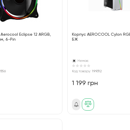
Aerocool Eclipse 12 ARGB,
Корпус AEROCOOL Cylon RGB
м, 6-Pin
БЖ
Немає
9356
Код товару:
199312
1 199 грн