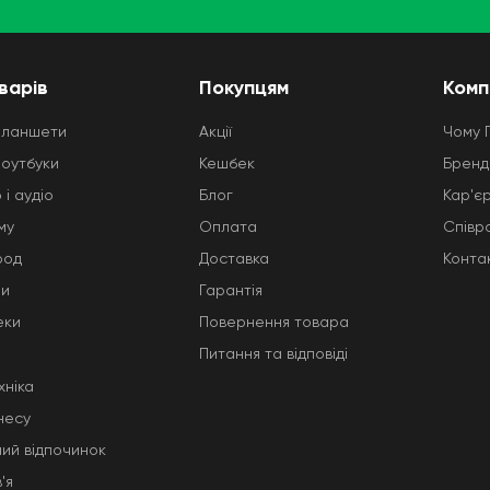
варів
Покупцям
Комп
планшети
Акції
Чому 
ноутбуки
Кешбек
Бренд
 і аудіо
Блог
Кар'є
му
Оплата
Співр
род
Доставка
Конта
ни
Гарантія
еки
Повернення товара
Питання та відповіді
хніка
несу
ний відпочинок
'я