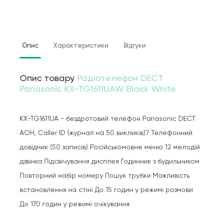
Опис
Характеристики
Відгуки
Опис товару
Радіотелефон DECT
Panasonic KX-TG1611UAW Black White
KX-TG1611UA - бездротовий телефон Panasonic DECT
AOH, Caller ID (журнал на 50 викликів)? Телефонний
довідник (50 записів) Російськомовне меню 12 мелодій
дзвінка Підсвічування дисплея Годинник з будильником
Повторний набір номеру Пошук трубки Можливість
встановлення на стіні До 15 годин у режимі розмови
До 170 годин у режимі очікування