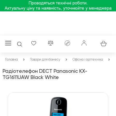
Головна
Товари для бізнесу
Офісна і оргтехніка
Радіотелефон DECT Panasonic KX-
TG1611UAW Black White