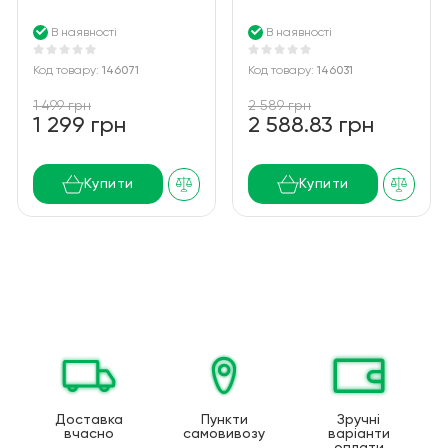
TS2382UAW White
Deskphon - Entry-level
SIP phone with high
В наявності
В наявності
quality audio
Код товару:
146071
Код товару:
146031
1 499 грн
2 589 грн
1 299 грн
2 588.83 грн
Купити
Купити
Доставка
Пункти
Зручні
вчасно
самовивозу
варіанти