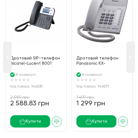
Дротовий SIP-телефон
Дротовий телефон
Alcatel-Lucent 8001
Panasonic KX-
Deskphon - Entry-level
TS2382UAW White
SIP phone with high
В наявності
В наявності
quality audio
Код товару:
146031
Код товару:
146071
2 589 грн
1 499 грн
2 588.83 грн
1 299 грн
Купити
Купити