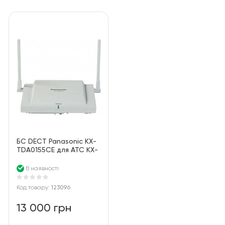
БС DECT Panasonic KX-
TDA0155CE для АТС KX-
TDA/TDE/NCP/NS, 2
канала
В наявності
Код товару:
123096
13 000 грн