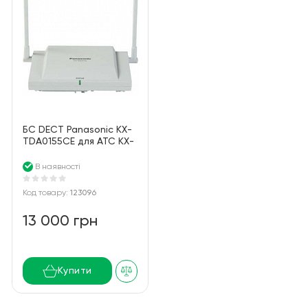
БС DECT Panasonic KX-
TDA0155CE для АТС KX-
TDA/TDE/NCP/NS, 2
канала
В наявності
Код товару:
123096
13 000 грн
Купити