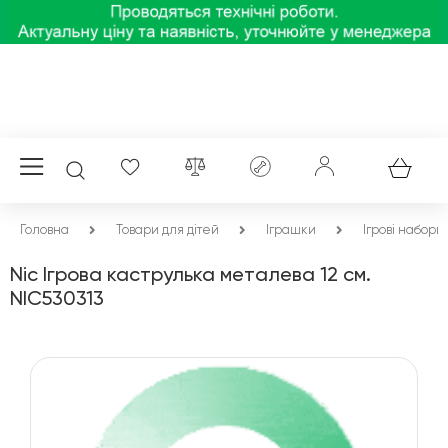
Головна
Товари для дітей
Іграшки
Ігрові набори
Nic Ігрова каструлька металева 12 см.
NIC530313