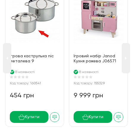
Ігрова каструлька nic
Ігровий набір Janod
металева 9
Кухня рожева J06571
смNIC530300
В наявності
В наявності
Код товару:
160541
Код товару:
155329
454 грн
9 999 грн
Купити
Купити