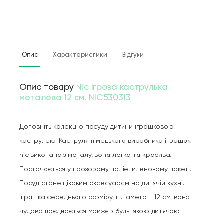
Опис
Характеристики
Відгуки
Опис товару
Nic Ігрова каструлька
металева 12 см. NIC530313
Доповніть колекцію посуду дитини іграшковою
каструлею. Каструля німецького виробника іграшок
nic виконана з металу, вона легка та красива.
Постачається у прозорому поліетиленовому пакеті.
Посуд стане цікавим аксесуаром на дитячій кухні.
Іграшка середнього розміру, її діаметр - 12 см, вона
чудово поєднається майже з будь-якою дитячою