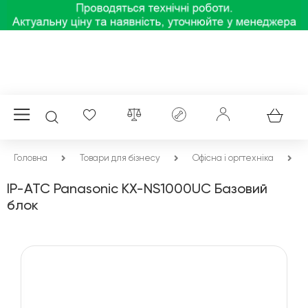
Головна
Товари для бізнесу
Офісна і оргтехніка
IP-АТС Panasonic KX-NS1000UC Базовий
блок