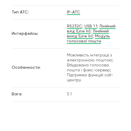
Тип АТС:
IP-АТС
RS232C
;
USB 1.1
;
Лінійний
вхід (Line In)
;
Лінійний
Интерфейсы:
вихід (Line In)
;
Модуль
голосової пошти
Можливість інтеграції з
електронною поштою;
Вбудована голосова
Особенности:
пошта і факс-сервер;
Підтримка функцій сall-
центру
Вага:
5.1