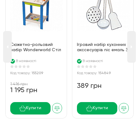
Сюжетно-рольовий
Ігровий набір кухонних
набір Wonderworld Стіл
акссесуарів nic емаль 3
тесляра WW-4560
од NIC530600
В наявності
В наявності
Код товару:
155209
Код товару:
154849
1 416 грн
389 грн
1 195 грн
Купити
Купити