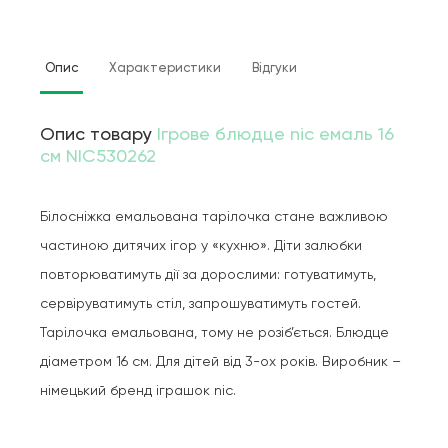
Опис
Характеристики
Відгуки
Опис товару
Ігрове блюдце nic емаль 16
см NIC530262
Білосніжка емальована тарілочка стане важливою
частиною дитячих ігор у «кухню». Діти залюбки
повторюватимуть дії за дорослими: готуватимуть,
сервіруватимуть стіл, запрошуватимуть гостей.
Тарілочка емальована, тому не розіб’ється. Блюдце
діаметром 16 см. Для дітей від 3-ох років. Виробник –
німецький бренд іграшок nic.