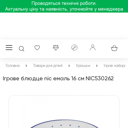
Головна
Товари для дітей
Іграшки
Ігрові набори
Ігрове блюдце nic емаль 16 см NIC530262