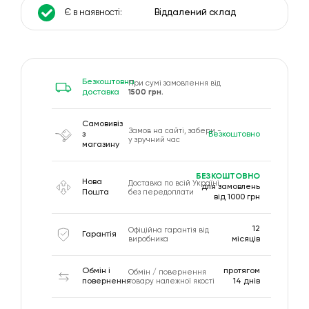
Є в наявності:
Віддалений склад
Безкоштовна
При сумі замовлення від
1500 грн.
доставка
Самовивіз
Замов на сайті, забери -
з
Безкоштовно
у зручний час
магазину
БЕЗКОШТОВНО
Нова
Доставка по всій Україні,
для замовлень
Пошта
без передоплати
від 1000 грн
12
Офіційна гарантія від
Гарантія
виробника
місяців
Обмін і
протягом
Обмін / повернення
повернення
товару належної якості
14 днів