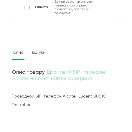
Зручні варіанти оплати:
готівкою при отриманні,
Оплата
післяплата, оплата за
рахунком
Опис
Відгуки
Опис товару
Дротовий SIP-телефон
Alcatel-Lucent 8001G Deskphon
Проводной SIP-телефон Alcatel-Lucent 8001G
Deskphon