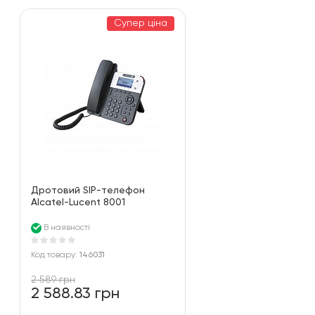
Супер ціна
Дротовий SIP-телефон
Alcatel-Lucent 8001
Deskphon - Entry-level SIP
phone with high quality audio
В наявності
Код товару:
146031
2 589 грн
2 588.83 грн