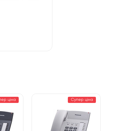
пер ціна
Супер ціна