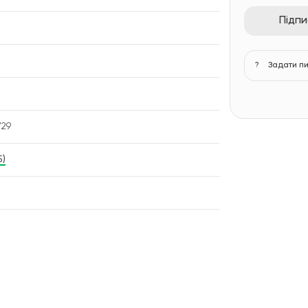
Підп
?
Задати п
729
5)