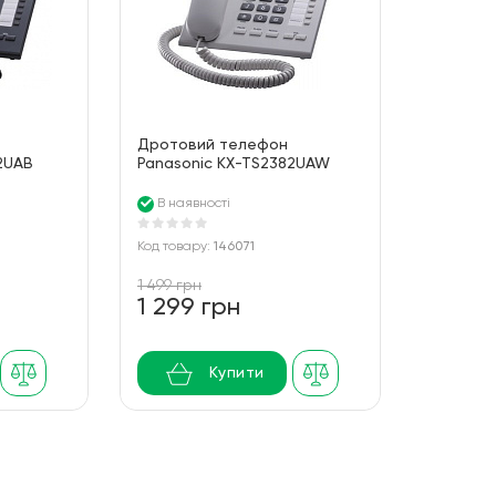
Дротовий телефон
2UAB
Panasonic KX-TS2382UAW
White
В наявності
Код товару:
146071
1 499 грн
1 299 грн
Купити