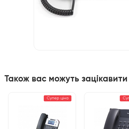
Також вас можуть зацікавити
Супер ціна
Су