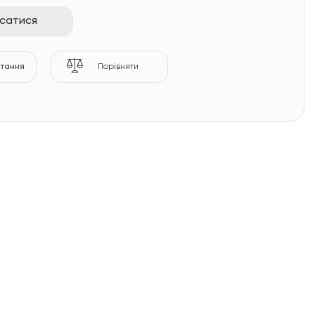
исатися
итання
Порівняти