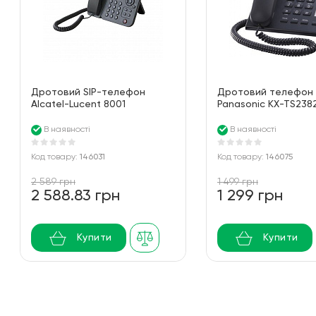
Дротовий SIP-телефон
Дротовий телефон
Alcatel-Lucent 8001
Panasonic KX-TS238
Deskphon - Entry-level SIP
Black
phone with high quality audio
В наявності
В наявності
Код товару:
146031
Код товару:
146075
2 589 грн
1 499 грн
2 588.83 грн
1 299 грн
Купити
Купити