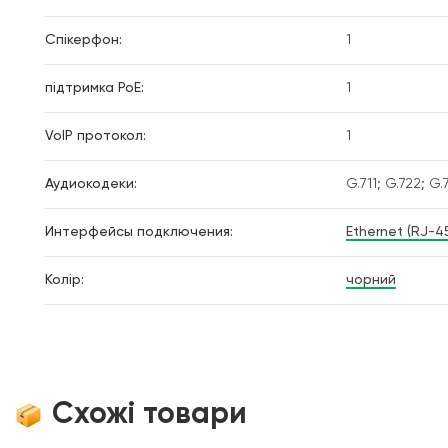
Cпікерфон:
1
підтримка PoE:
1
VoIP протокол:
1
Аудиокодеки:
G.711; G.722; G.
Интерфейсы подключения:
Ethernet (RJ-4
Колір:
чорний
Схожі товари