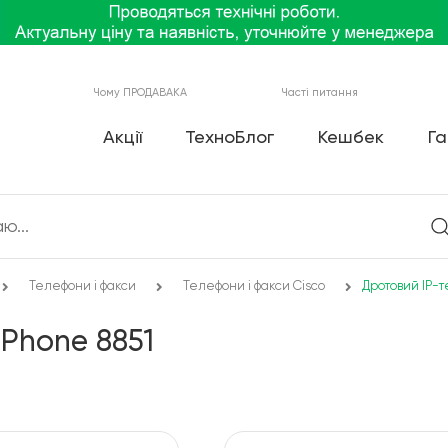
Чому ПРОДАВАКА
Часті питання
Акції
ТехноБлог
Кешбек
Га
Телефони і факси
Телефони і факси Cisco
Дротовий IP-т
 Phone 8851