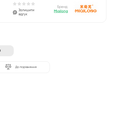
Бренд:
Залишити
Miqilong
відгук
и
До порівняння