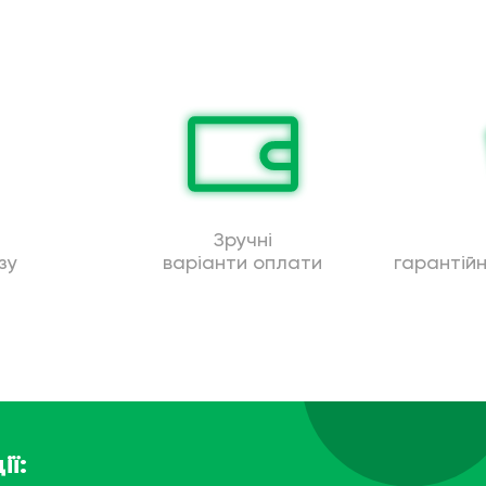
Зручні
зу
варіанти оплати
гарантій
ії: