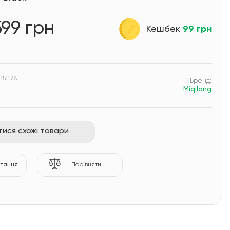
599 грн
Кешбек
99 грн
151178
Бренд:
Miqilong
ися схожі товари
итання
Порівняти