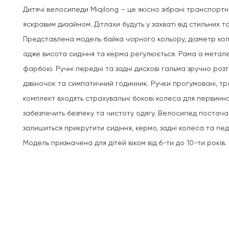
Дитячі велосипеди Miqilong – це якісно зібрані транспортн
яскравим дизайном. Дітлахи будуть у захваті від стильних 
Представлена модель байка чорного кольору, діаметр коліс
адже висота сидіння та керма регулюється. Рама із метал
фарбою. Ручні передні та задні дискові гальма зручно розт
дзвіночок та симпатичний годинник. Ручки прогумовані, тро
комплект входять страхувальні бокові колеса для первинн
забезпечить безпеку та чистоту одягу. Велосипед постача
залишиться прикрутити сидіння, кермо, задні колеса та пед
Модель призначена для дітей віком від 6-ти до 10-ти років.