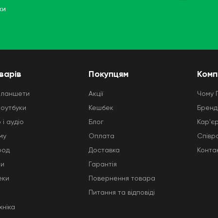
ки
варів
Покупцям
Комп
планшети
Акції
Чому 
ноутбуки
Кешбек
Бренд
 і аудіо
Блог
Кар'є
му
Оплата
Співр
род
Доставка
Конта
ни
Гарантія
еки
Повернення товара
Питання та відповіді
хніка