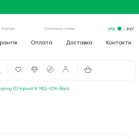
укр
рус
Кар'єра
Співпраця з нами
рантія
Оплата
Доставка
Контакти
qilong YD Чорний 16` MQL-YD16-Black