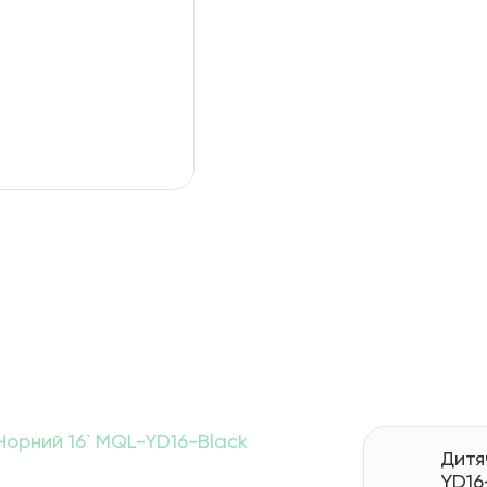
Чорний 16` MQL-YD16-Black
Дитя
YD16