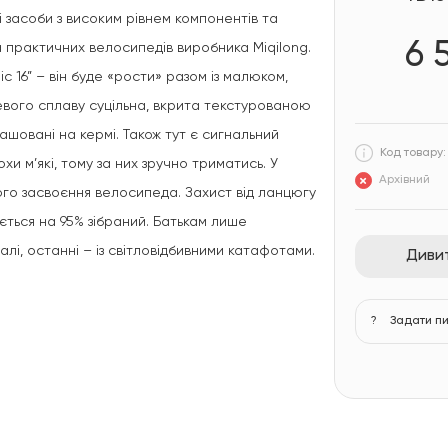
і засоби з високим рівнем компонентів та
6 
та практичних велосипедів виробника Miqilong.
 16” – він буде «рости» разом із малюком,
евого сплаву суцільна, вкрита текстурованою
ашовані на кермі. Також тут є сигнальний
Код товару: 
хи м’які, тому за них зручно триматись. У
Архівний
ого засвоєння велосипеда. Захист від ланцюгу
ється на 95% зібраний. Батькам лише
алі, останні – із світловідбивними катафотами.
Дивит
?
Задати п