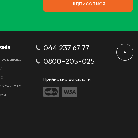
Підписатися
анія
044 237 67 77
Продавака
0800-205-025
и
ра
Приймаємо до сплати:
обітництво
кти