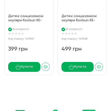
Дитячі сонцезахисні
Дитячі сонцезахисні
окуляри Koolsun KS-
окуляри Koolsun KS-
FLAG003 бірюзово-сірі
FLAG000 бірюзово-сірі
серії Flex (Розмір: 3+)
серії Flex (Розмір: 0+)
В наявності
В наявності
Код товару:
149167
Код товару:
149165
399 грн
499 грн
Купити
Купити