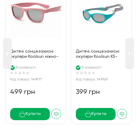
Дитячі сонцезахисні
Дитячі сонцезахисні
окуляри Koolsun ніжно-
окуляри Koolsun KS-
рожеві серії Wave
FLAG003 бірюзово-сірі
(Розмір: 3+)
серії Flex (Розмір: 3+)
В наявності
В наявності
Код товару:
149171
Код товару:
149167
499 грн
399 грн
Купити
Купити