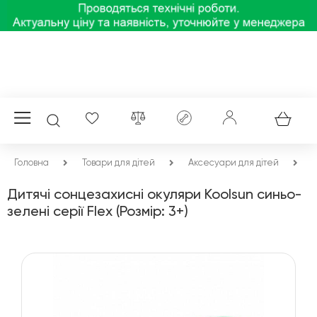
Головна
Товари для дітей
Аксесуари для дітей
О
Дитячі сонцезахисні окуляри Koolsun синьо-
зелені серії Flex (Розмір: 3+)