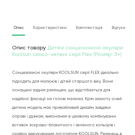
Опис
Характеристики
Комплектація
Відгуки
Опис товару
Дитячі сонцезахисні окуляри
Koolsun синьо-зелені серії Flex (Розмір: 3+)
Сонцезахисні окуляри KOOLSUN серії FLEX ідеально
підходять для малюків і дітей старшого віку. Вони
оснащені заднім ремінцем, що відстібається для
надійної фіксації на голові малюка. Крім захисту очей
дитини модель має привабливий дизайн завдяки
оправі і дужкам, виконаним в цікавому комбінуванні
вставок яскраво-блакитного і зеленого кольорів і
охайно вдрукуваним логотипом KOOLSUN. Ремінець в