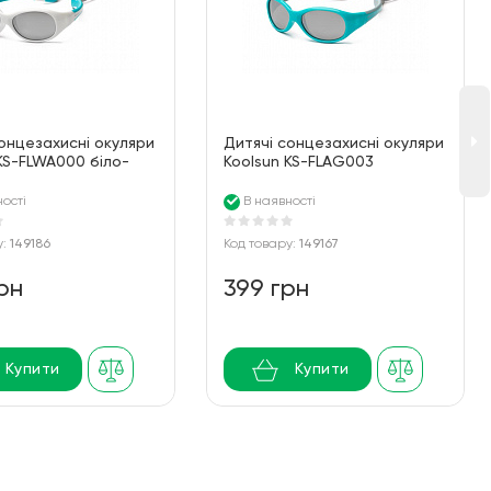
онцезахисні окуляри
Дитячі сонцезахисні окуляри
KS-FLWA000 біло-
Koolsun KS-FLAG003
серії Flex (Розмір:
бірюзово-сірі серії Flex
(Розмір: 3+)
ості
В наявності
у:
149186
Код товару:
149167
рн
399 грн
Купити
Купити