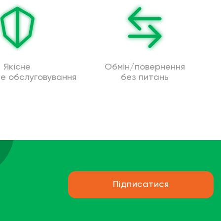
Якісне
Обмін/повернення
не обслуговування
без питань
Підписатися