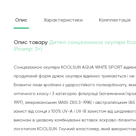
Опис
Характеристики
Комплектація
Опис товару
Дитячі сонцезахисні окуляри Kool
(Розмір: 3+)
Сонцезахисні окуляри KOOLSUN AQUA WHITE SPORT відмінно 
продуманій формі дужок окуляри відмінно тримаються і н
Блакитні лінзи зроблені з ударостійкого полікарбонату, яки
оптичного класу і 3 категорію фільтрації (затемнення/прозо
1997), американським (ANSI Z80.3-1996) і австралійським (AS
захист від сонця з 100% UV-A і UV-B захистом від шкідливо
виконані в цікавому комбінуванні вставок яскраво-блакитно
логотипом KOOLSUN. Гнучкий еластомер, який використовує