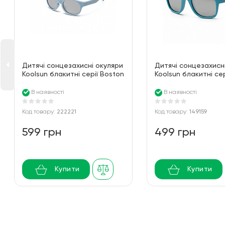
Дитячі сонцезахисні окуляри
Дитячі сонцезахисн
Koolsun блакитні серії Boston
Koolsun блакитні се
розмір 3-8 років KS-
(Розмір: 1+)
BODB003
В наявності
В наявності
Код товару:
222221
Код товару:
149159
599 грн
499 грн
Купити
Купити