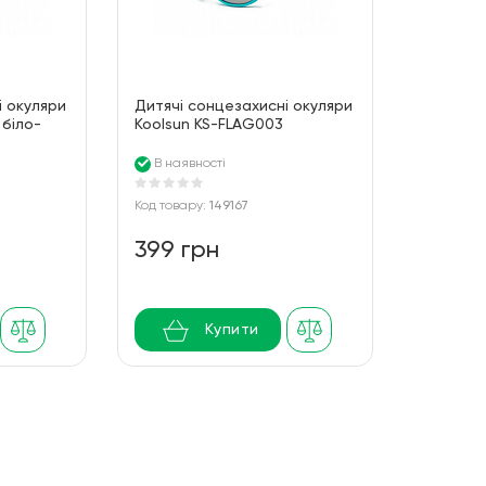
і окуляри
Дитячі сонцезахисні окуляри
 біло-
Koolsun KS-FLAG003
Розмір:
бірюзово-сірі серії Flex
(Розмір: 3+)
В наявності
Код товару:
149167
399 грн
Купити