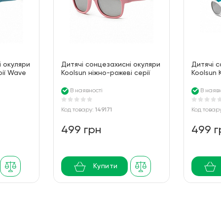
і окуляри
Дитячі сонцезахисні окуляри
Дитячі с
рії Wave
Koolsun ніжно-рожеві серії
Koolsun 
Wave (Розмір: 3+)
бірюзові 
0+)
В наявності
В наявн
Код товару:
149171
Код товар
499 грн
499 г
Купити