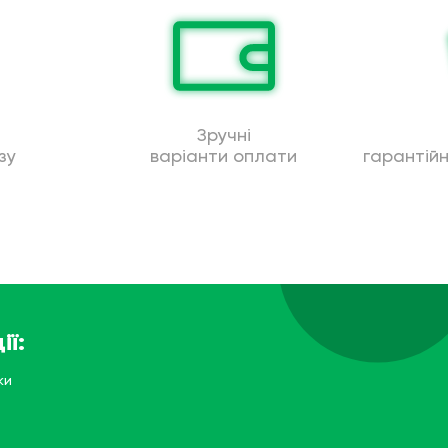
Зручні
зу
варіанти оплати
гарантій
ії:
ки