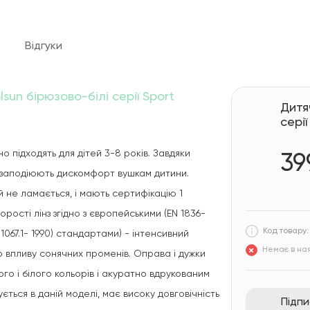
Відгуки
sun бірюзово-білі серії Sport
Дитя
серії
підходять для дітей 3-8 років. Завдяки
39
е заподіюють дискомфорт вушкам дитини.
й не ламається, і мають сертифікацію 1
рості лінз згідно з європейськими (EN 1836-
Код товару:
 1067.1- 1990) стандартами) - інтенсивний
Немає в ная
го впливу сонячних променів. Оправа і дужки
го і білого кольорів і акуратно вдрукованим
ться в даній моделі, має високу довговічність
Підп