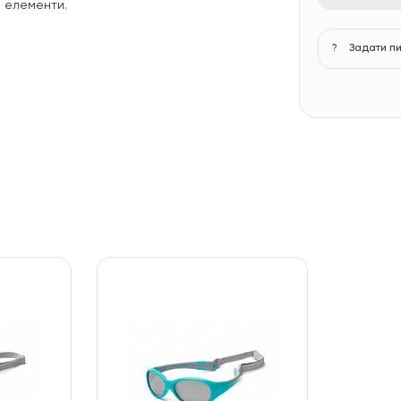
і елементи.
?
Задати п