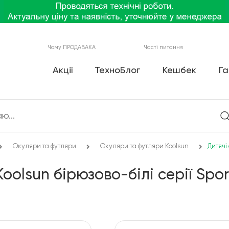
Чому ПРОДАВАКА
Часті питання
Акції
ТехноБлог
Кешбек
Га
Окуляри та футляри
Окуляри та футляри Koolsun
Дитячі
olsun бірюзово-білі серії Sport