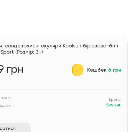
чі сонцезахисні окуляри Koolsun бірюзово-білі
 Sport (Розмір: 3+)
9 грн
Кешбек
6 грн
 149176
Бренд:
Koolsun
вності
исатися