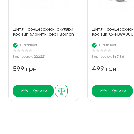
Дитячі сонцезахисні окуляри
Дитячі сонцезахисн
Koolsun блакитні серії Boston
Koolsun KS-FLWA000
розмір 3-8 років KS-
бірюзові серії Flex (
BODB003
0+)
В наявності
В наявності
Код товару:
222221
Код товару:
149186
599 грн
499 грн
Купити
Купити