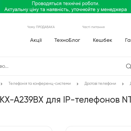
Чому ПРОДАВАКА
Часті питання
Акції
ТехноБлог
Кешбек
Га
Телефонія та конференц-системи
Дротові телефони
 KX-A239BX для IP-телефонов N