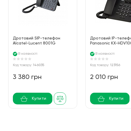
Дротовий SIP-телефон
Дротовий IP-телеф
Alcatel-Lucent 8001G
Panasonic KX-HDV1
Deskphon
Black
В наявності
В наявності
Код товару:
146035
Код товару:
123156
3 380 грн
2 010 грн
Купити
Купити