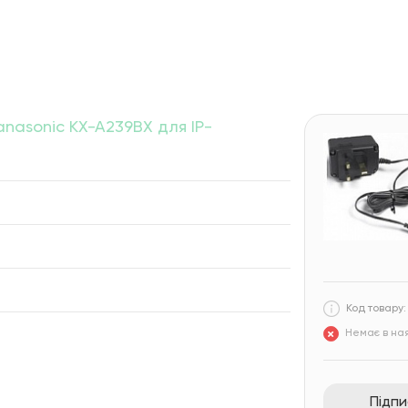
anasonic KX-A239BX для IP-
Код товару:
Немає в ная
Підп