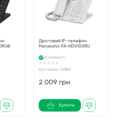
он
Дротовий IP-телефон
00RUB
Panasonic KX-HDV100RU
White
В наявності
Код товару:
123153
2 009 грн
Купити