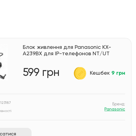
Блок живлення для Panasonic KX-
A239BX для IP-телефонов NT/UT
599 грн
Кешбек
9 грн
 123187
Бренд:
Panasonic
вності
исатися