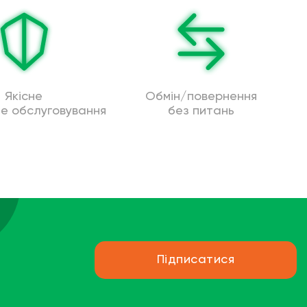
Якісне
Обмін/повернення
не обслуговування
без питань
Підписатися