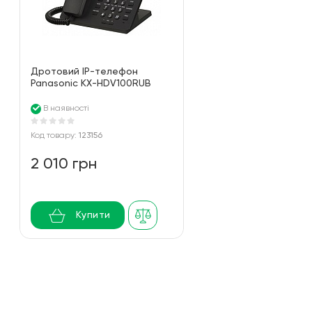
Дротовий IP-телефон
Panasonic KX-HDV100RUB
Black
В наявності
Код товару:
123156
2 010 грн
Купити