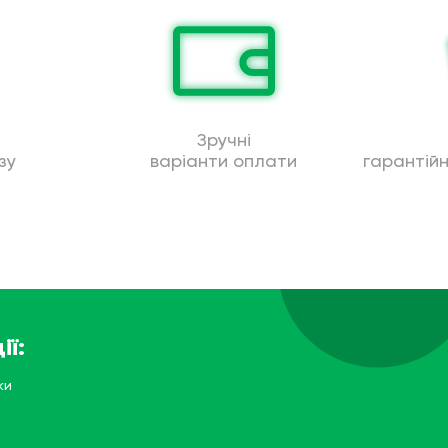
Зручні
зу
варіанти оплати
гарантій
ії:
ки