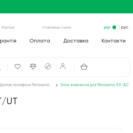
укр
рус
Кар'єра
Співпраця з нами
рантія
Оплата
Доставка
Контакти
Дротові телефони Panasonic
Блок живлення для Panasonic KX-A239
T/UT