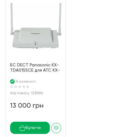
БС DECT Panasonic KX-
TDA0155CE для АТС KX-
TDA/TDE/NCP/NS, 2
канала
В наявності
Код товару:
123096
13 000 грн
Купити