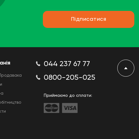
Підписатися
анія
044 237 67 77
Продавака
0800-205-025
и
ра
Приймаємо до сплати:
обітництво
кти