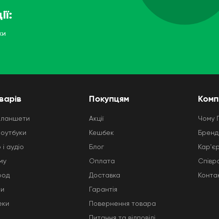
ії:
ки
варів
Покупцям
Комп
планшети
Акції
Чому 
ноутбуки
Кешбек
Бренд
 і аудіо
Блог
Кар'є
му
Оплата
Співр
род
Доставка
Конта
ни
Гарантія
еки
Повернення товара
Питання та відповіді