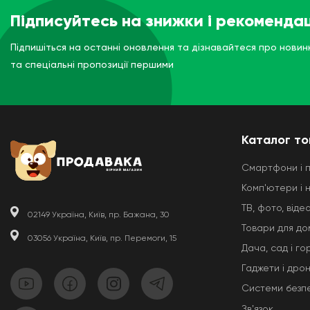
Підписуйтесь на знижки і рекомендац
Підпишіться на останні оновлення та дізнавайтеся про новин
та спеціальні пропозиції першими
Каталог то
Смартфони і 
Комп'ютери і 
ТВ, фото, відео
02149 Україна, Київ, пр. Бажана, 30
Товари для до
03056 Україна, Київ, пр. Перемоги, 15
Дача, сад і го
Гаджети і дро
Системи безп
Звʼязок