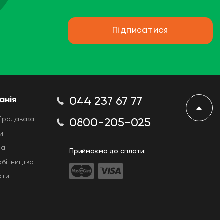
Підписатися
анія
044 237 67 77
Продавака
0800-205-025
и
ра
Приймаємо до сплати:
обітництво
кти