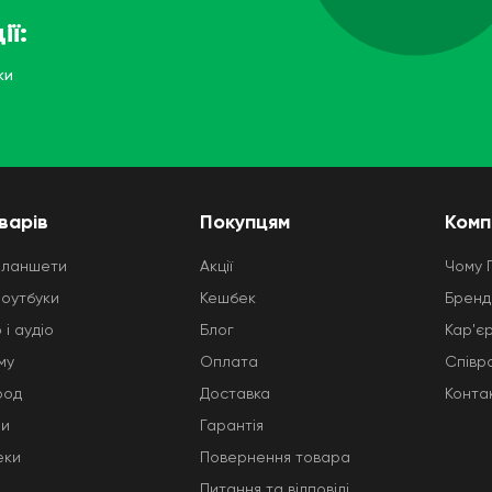
ії:
ки
варів
Покупцям
Комп
планшети
Акції
Чому 
ноутбуки
Кешбек
Бренд
 і аудіо
Блог
Кар'є
му
Оплата
Співр
род
Доставка
Конта
ни
Гарантія
еки
Повернення товара
Питання та відповіді