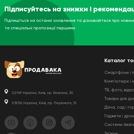
Підписуйтесь на знижки і рекомендац
Підпишіться на останні оновлення та дізнавайтеся про новин
та спеціальні пропозиції першими
Каталог то
Смартфони і 
Комп'ютери і 
ТВ, фото, відео
02149 Україна, Київ, пр. Бажана, 30
Товари для до
03056 Україна, Київ, пр. Перемоги, 15
Дача, сад і го
Гаджети і дро
Системи безп
Звʼязок