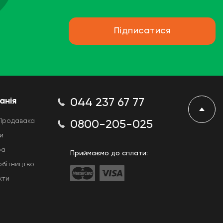
Підписатися
анія
044 237 67 77
Продавака
0800-205-025
и
ра
Приймаємо до сплати:
обітництво
кти