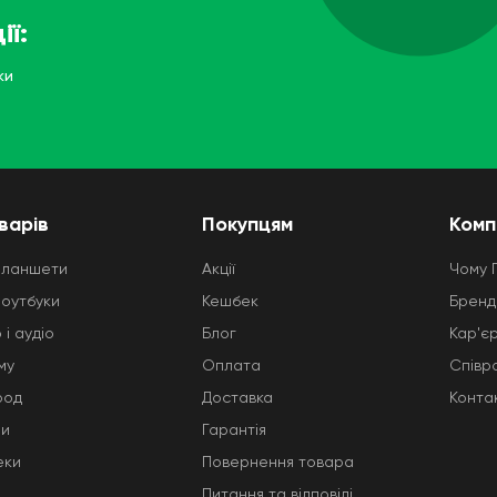
ії:
ки
варів
Покупцям
Комп
планшети
Акції
Чому 
ноутбуки
Кешбек
Бренд
 і аудіо
Блог
Кар'є
му
Оплата
Співр
род
Доставка
Конта
ни
Гарантія
еки
Повернення товара
Питання та відповіді