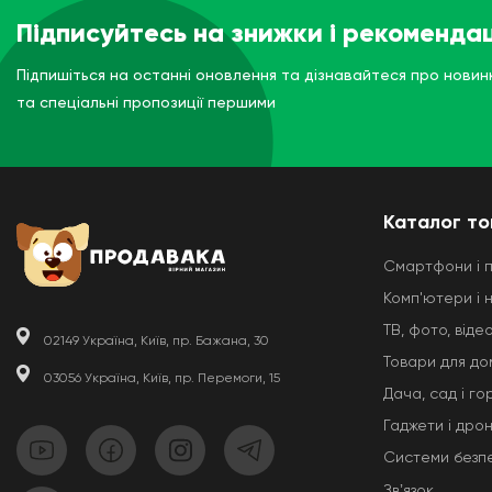
Підписуйтесь на знижки і рекомендац
Підпишіться на останні оновлення та дізнавайтеся про новин
та спеціальні пропозиції першими
Каталог то
Смартфони і 
Комп'ютери і 
ТВ, фото, відео
02149 Україна, Київ, пр. Бажана, 30
Товари для до
03056 Україна, Київ, пр. Перемоги, 15
Дача, сад і го
Гаджети і дро
Системи безп
Звʼязок