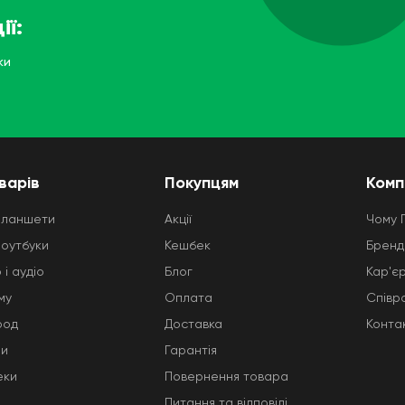
ії:
ки
варів
Покупцям
Комп
планшети
Акції
Чому 
ноутбуки
Кешбек
Бренд
 і аудіо
Блог
Кар'є
му
Оплата
Співр
род
Доставка
Конта
ни
Гарантія
еки
Повернення товара
Питання та відповіді