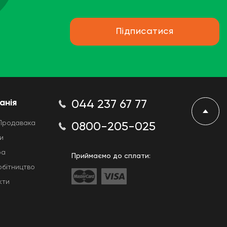
Підписатися
анія
044 237 67 77
Продавака
0800-205-025
и
ра
Приймаємо до сплати:
обітництво
кти