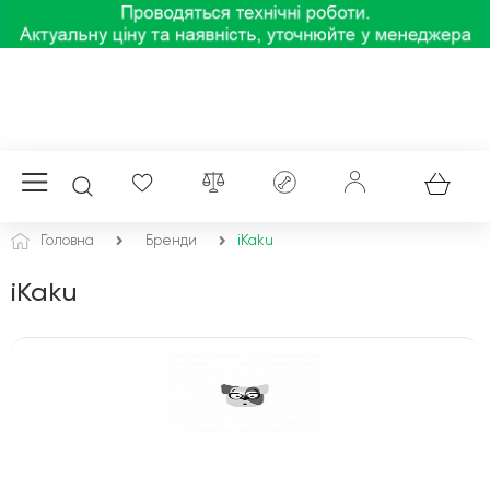
Головна
Бренди
iKaku
iKaku