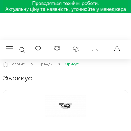
Головна
Бренди
Эврикус
Эврикус