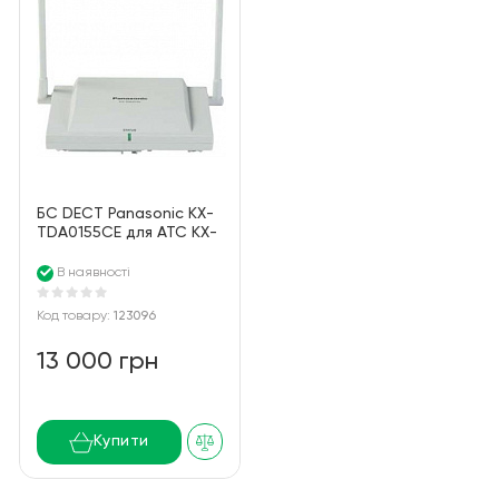
БС DECT Panasonic KX-
TDA0155CE для АТС KX-
TDA/TDE/NCP/NS, 2
канала
В наявності
Код товару:
123096
13 000 грн
Купити