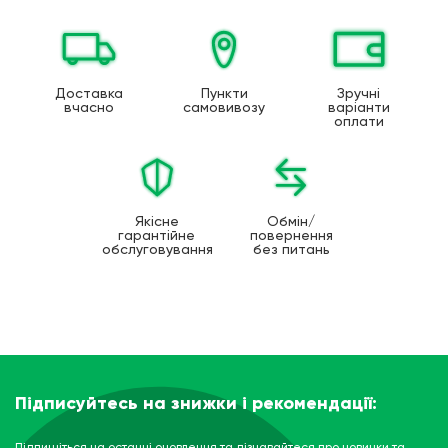
Доставка
Пункти
Зручні
вчасно
самовивозу
варіанти
оплати
Якісне
Обмін/
гарантійне
повернення
обслуговування
без питань
Підписуйтесь на знижки і рекомендації:
Підпишіться на останні оновлення та дізнавайтеся про новинки та