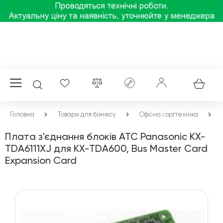
Головна
Товари для бізнесу
Офісна і оргтехніка
Плата з'єднання блоків АТС Panasonic KX-
TDA6111XJ для KX-TDA600, Bus Master Card
Expansion Card