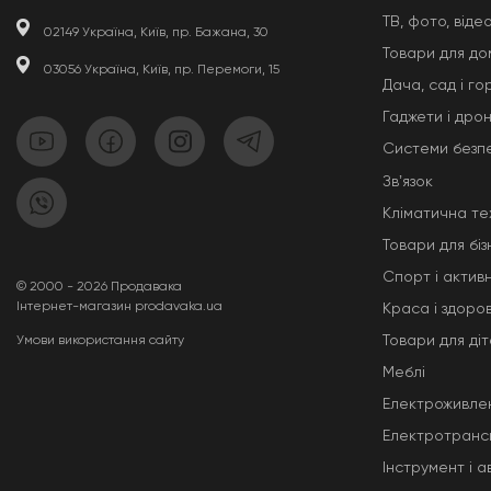
ТВ, фото, відео
02149 Україна, Київ, пр. Бажана, 30
Товари для до
03056 Україна, Київ, пр. Перемоги, 15
Дача, сад і го
Гаджети і дро
Системи безп
Звʼязок
Кліматична те
Товари для біз
Спорт і актив
© 2000 - 2026 Продавака
Інтернет-магазин prodavaka.ua
Краса і здоров
Товари для ді
Умови використання сайту
Меблі
Електроживле
Електротранс
Інструмент і 