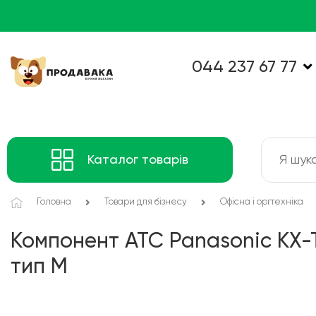
044 237 67 77
Каталог товарів
Головна
Товари для бізнесу
Офісна і оргтехніка
Компонент АТС Panasonic KX-
тип M