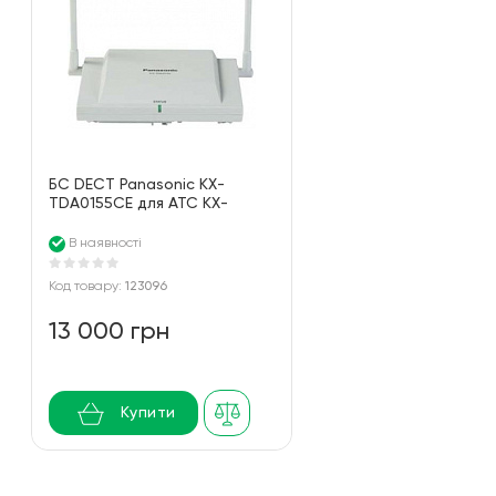
БС DECT Panasonic KX-
TDA0155CE для АТС KX-
TDA/TDE/NCP/NS, 2 канала
В наявності
Код товару:
123096
13 000 грн
Купити