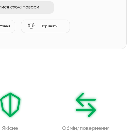
ися схожі товари
итання
Порівняти
Якісне
Обмін/повернення