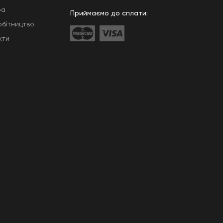
ра
Приймаємо до сплати:
обітництво
кти