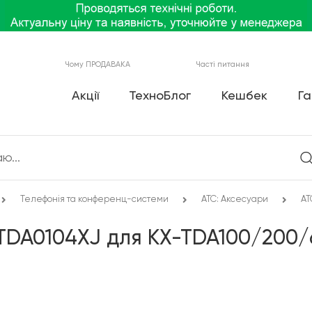
Чому ПРОДАВАКА
Часті питання
Акції
ТехноБлог
Кешбек
Га
Телефонія та конференц-системи
АТС: Аксесуари
АТ
TDA0104XJ для KX-TDA100/200/