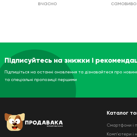
вчасно
самовиво
Підписуйтесь на знижки і рекомендац
Підпишіться на останні оновлення та дізнавайтеся про новин
та спеціальні пропозиції першими
Каталог то
Смартфони і 
Комп'ютери і 