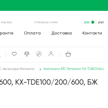
укр
рус
Кар'єра
Співпраця з нами
рантія
Оплата
Доставка
Контакти
С: Аксесуари Panasonic
Компонент АТС Panasonic KX-TDA0104XJ д
600, KX-TDE100/200/600, БЖ