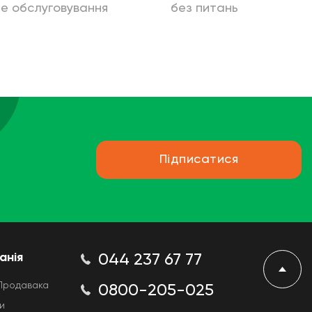
не обслуговування
без питань
Підписатися
анія
044 237 67 77
Продавака
0800-205-025
и