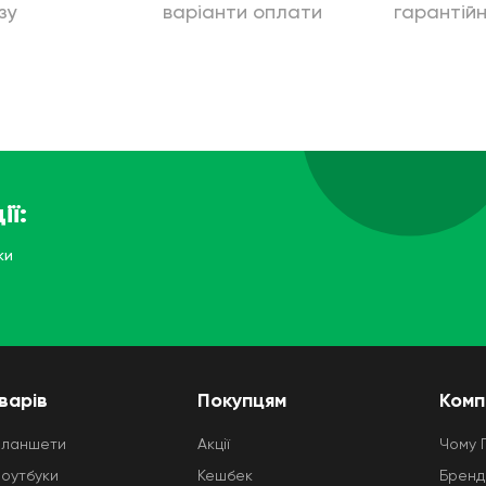
зу
варіанти оплати
гарантій
ії:
ки
варів
Покупцям
Комп
планшети
Акції
Чому 
ноутбуки
Кешбек
Бренд