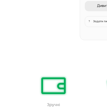
Дивит
?
Задати п
Зручні