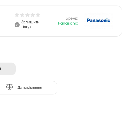
Бренд:
Залишити
Panasonic
відгук
и
До порівняння