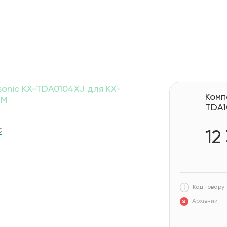
onic KX-TDA0104XJ для KX-
Комп
 M
TDA1
С
12
Код товару:
Архівний