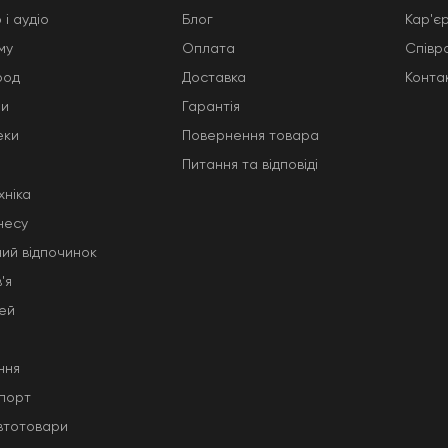
 і аудіо
Блог
Кар'є
му
Оплата
Співр
род
Доставка
Конта
ни
Гарантія
еки
Повернення товара
Питання та відповіді
хніка
несу
ний відпочинок
'я
тей
ння
порт
автотовари