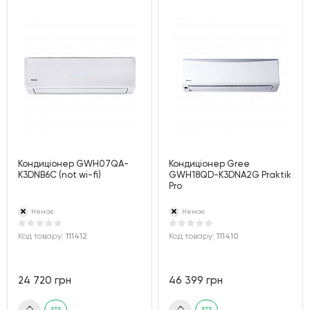
Кондиціонер GWH07QA-
Кондиціонер Gree
K3DNB6C (not wi-fi)
GWH18QD-K3DNA2G Praktik
Pro
Немає
Немає
Код товару:
111412
Код товару:
111410
24 720 грн
46 399 грн