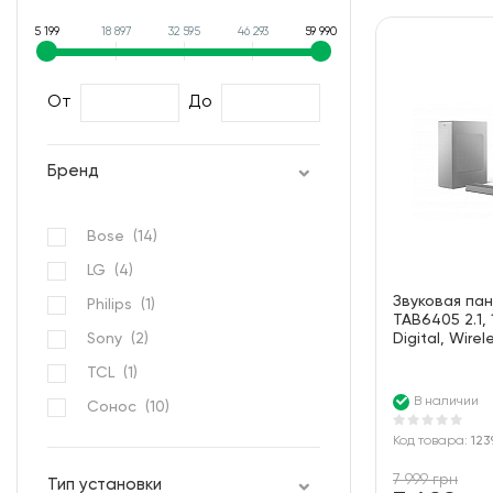
5 199
18 897
32 595
46 293
59 990
От
До
Бренд
Bose (
14
)
LG (
4
)
Звуковая пане
Philips (
1
)
TAB6405 2.1,
Sony (
2
)
Digital, Wirele
TCL (
1
)
В наличии
Сонос (
10
)
Код товара:
123
7 999 грн
Тип установки