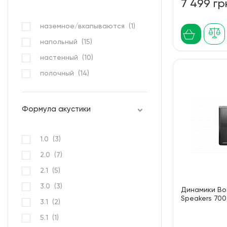
7 499 гр
наземное/вкапываются (
1
)
напольный (
15
)
настенный (
10
)
полочный (
14
)
Формула акустики
1.0 (
3
)
2.0 (
7
)
2.1 (
5
)
3.0 (
3
)
Динамики Bo
Speakers 700,
3.1 (
2
)
5.1 (
1
)