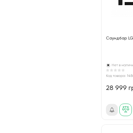
Саундбар L
Нет в налич
Код товара:
145
28 999 г