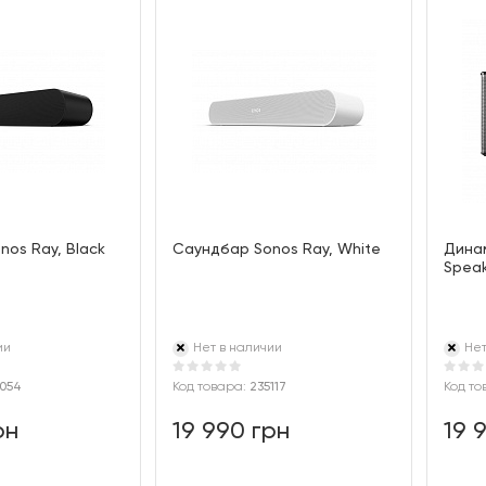
os Ray, Black
Саундбар Sonos Ray, White
Динам
Speak
ии
Нет в наличии
Нет
054
Код товара:
235117
Код то
рн
19 990 грн
19 