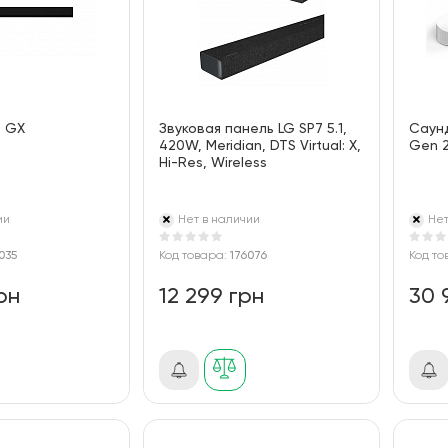
G GX
Звуковая панель LG SP7 5.1,
Саун
420W, Meridian, DTS Virtual: X,
Gen 
Hi-Res, Wireless
ии
Нет в наличии
Нет
035
Код товара:
176076
Код то
рн
12 299 грн
30 