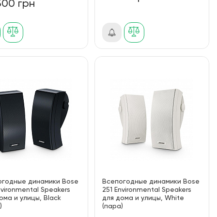
500 грн
огодные динамики Bose
Всепогодные динамики Bose
nvironmental Speakers
251 Environmental Speakers
ома и улицы, Black
для дома и улицы, White
)
(пара)