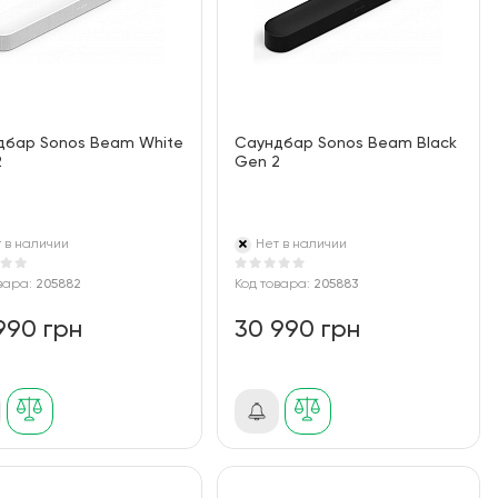
дбар Sonos Beam White
Саундбар Sonos Beam Black
2
Gen 2
 в наличии
Нет в наличии
вара:
205882
Код товара:
205883
990 грн
30 990 грн