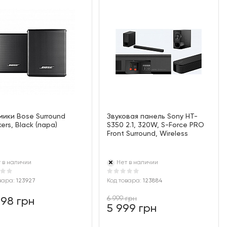
ики Bose Surround
Звуковая панель Sony HT-
ers, Black (пара)
S350 2.1, 320W, S-Force PRO
Front Surround, Wireless
 в наличии
Нет в наличии
вара:
123927
Код товара:
123884
6 999 грн
998 грн
5 999 грн