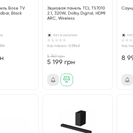
нель Bose TV
Звуковая панель TCL TS7010
Саун
dbar, Black
2.1, 320W, Dolby Digital, HDMI
ARC, Wireless
ии
Нет в наличии
Нет
934
Код товара:
123940
Код то
5 749 грн
рн
8 9
5 199 грн