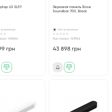
дбар LG SL5Y
Звуковая панель Bose
Soundbar 700, Black
 в наличии
Нет в наличии
вара:
145026
Код товара:
123926
99 грн
43 898 грн