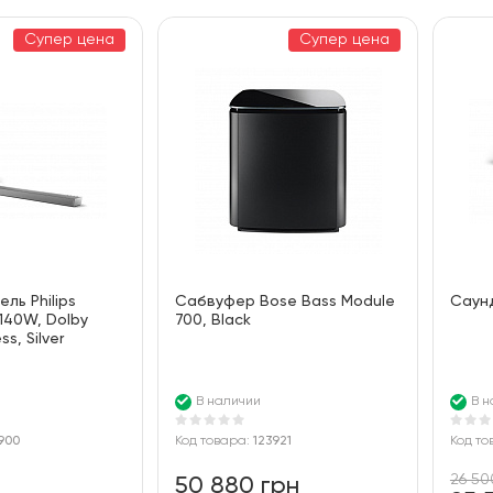
По цене
100
Супер цена
Супер цена
По алфавиту
ль Philips
Сабвуфер Bose Bass Module
Саун
 140W, Dolby
700, Black
ss, Silver
В наличии
В н
900
Код товара:
123921
Код то
26 50
50 880 грн