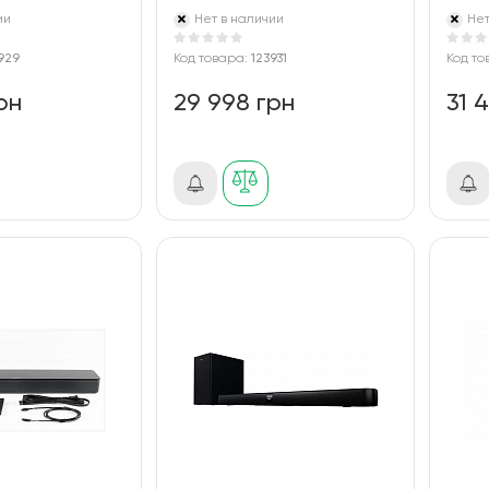
ии
Нет в наличии
Нет
929
Код товара:
123931
Код то
рн
29 998 грн
31 