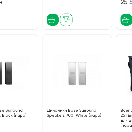
н
25 
se Surround
Динамики Bose Surround
Всеп
 Black (пара)
Speakers 700, White (пара)
251 E
для д
(пара