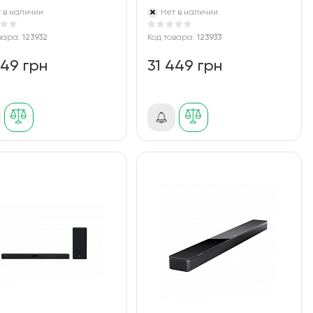
 в наличии
Нет в наличии
вара:
123932
Код товара:
123933
449 грн
31 449 грн