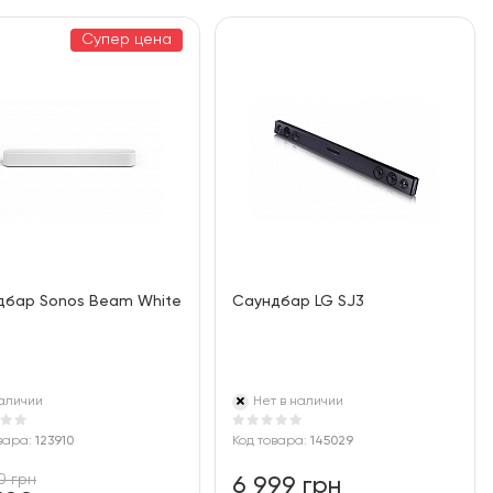
Супер цена
дбар Sonos Beam White
Саундбар LG SJ3
аличии
Нет в наличии
вара:
123910
Код товара:
145029
0 грн
6 999 грн