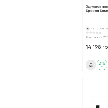
Звуковая па
Speaker Soun
Нет в налич
Код товара:
123
14 198 г