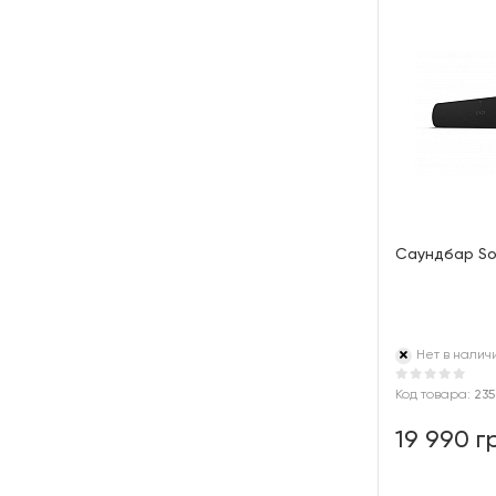
Саундбар Son
Нет в налич
Код товара:
235
19 990 г