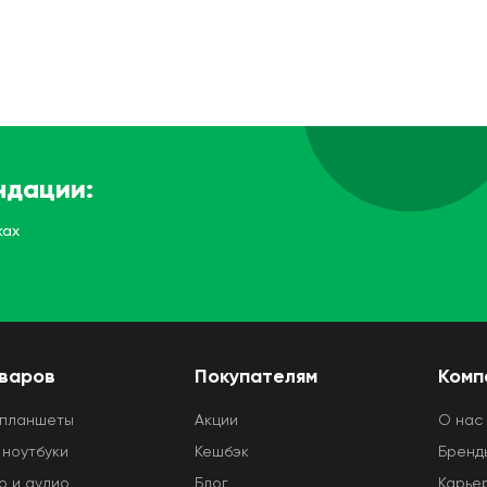
ндации:
ках
оваров
Покупателям
Комп
 планшеты
Акции
O нас
 ноутбуки
Кешбэк
Бренд
о и аудио
Блог
Карье