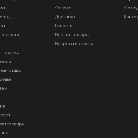
ома
Оплата
Сотру
город
Доставка
Конта
оны
Гарантия
пасности
Возврат товара
Вопросы и ответы
я техника
знеса
ный отдых
ровье
тей
ние
спорт
 автотовары
ания