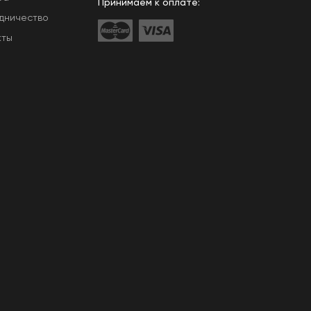
Принимаем к оплате:
дничество
кты