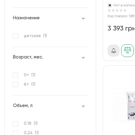
Нет в налич
Код товара:
161
Назначение
3 393 гр
детская (
1
)
Возраст, мес.
0+ (
1
)
6+ (
1
)
Объем, л
0.18 (
1
)
0.24 (
1
)