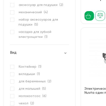
аксессуар для подушки (
2
)
механический (
4
)
набор аксессуаров для
подушки (
5
)
насадка для зубной
электрощетки (
1
)
пакеты для стерилизации (
1
)
пакеты для хранения молока
Вид
(
1
)
подогреватель для
Контейнер (
1
)
бутылочек (
1
)
вкладыши (
1
)
стерилизатор (
2
)
для беременных (
2
)
электронный (
2
)
для малышей (
5
)
Электрическ
Nuvita один 
молокоотсос (
6
)
чехол (
2
)