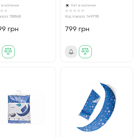
 в наличии
Нет в наличии
вара:
158565
Код товара:
149795
99 грн
799 грн