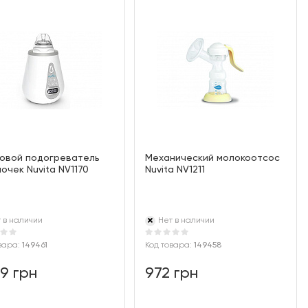
овой подогреватель
Механический молокоотсос
очек Nuvita NV1170
Nuvita NV1211
 в наличии
Нет в наличии
вара:
149461
Код товара:
149458
99 грн
972 грн