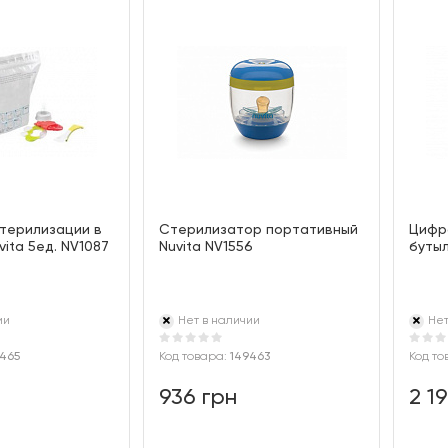
стерилизации в
Стерилизатор портативный
Цифр
ita 5ед. NV1087
Nuvita NV1556
бутыл
ии
Нет в наличии
Нет
465
Код товара:
149463
Код то
936 грн
2 1