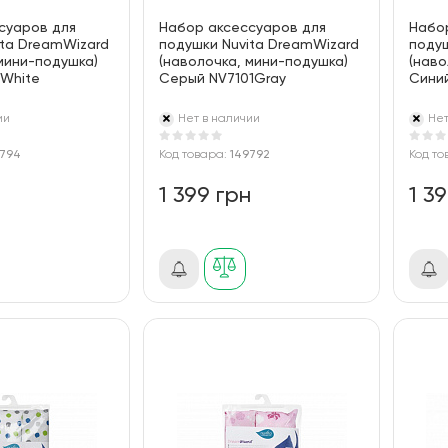
суаров для
Набор аксессуаров для
Набо
ita DreamWizard
подушки Nuvita DreamWizard
подуш
мини-подушка)
(наволочка, мини-подушка)
(наво
1White
Серый NV7101Gray
Синий
ии
Нет в наличии
Нет
9794
Код товара:
149792
Код то
н
1 399 грн
1 3