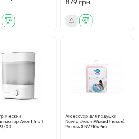
879 грн
трический
Аксессуар для подушки
лизатор Avent 4 в 1
Nuvita DreamWizard (чехол)
93/00
Розовый NV7104Pink