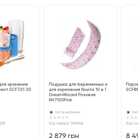
По цене
100
По алфавиту
для хранения
Подушка для беременных и
Паро
vent SCF721/20
для кормления Nuvita 10 в 1
SCF8
DreamWizard Розовая
NV7100Pink
Нет в наличии
Нет
210
Код товара:
149748
Код то
н
2 879 грн
8 4