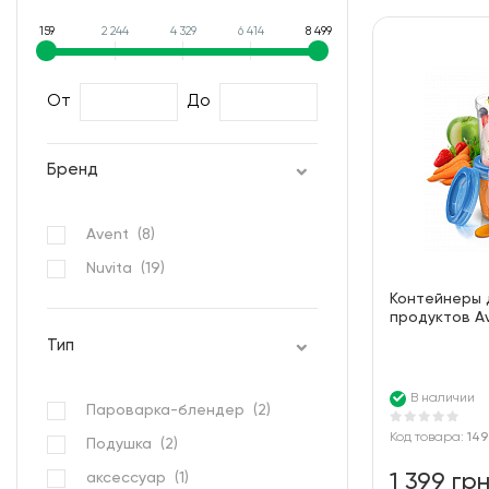
159
2 244
4 329
6 414
8 499
От
До
Бренд
Avent (
8
)
Nuvita (
19
)
Контейнеры 
продуктов A
Тип
В наличии
Пароварка-блендер (
2
)
Код товара:
149
Подушка (
2
)
аксессуар (
1
)
1 399 гр