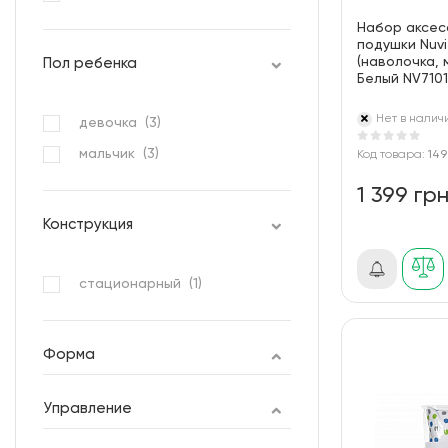
Набор аксес
подушки Nuv
(наволочка, 
Пол ребенка
Белый NV710
Нет в налич
девочка (
3
)
мальчик (
3
)
Код товара:
14
1 399 гр
Конструкция
стационарный (
1
)
Форма
Управление