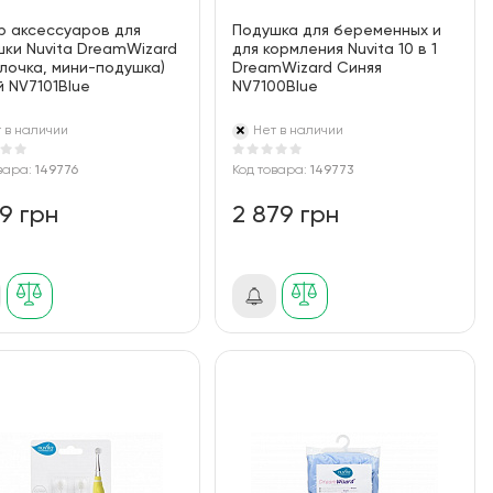
р аксессуаров для
Подушка для беременных и
ки Nuvita DreamWizard
для кормления Nuvita 10 в 1
лочка, мини-подушка)
DreamWizard Синяя
 NV7101Blue
NV7100Blue
 в наличии
Нет в наличии
вара:
149776
Код товара:
149773
99 грн
2 879 грн