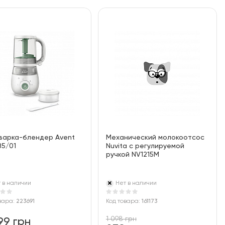
варка-блендер Avent
Механический молокоотсос
85/01
Nuvita с регулируемой
ручкой NV1215M
 в наличии
Нет в наличии
вара:
223691
Код товара:
161173
1 098 грн
99 грн