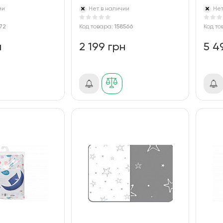
ии
Нет в наличии
Нет
172
Код товара:
158566
Код то
н
2 199 грн
5 4