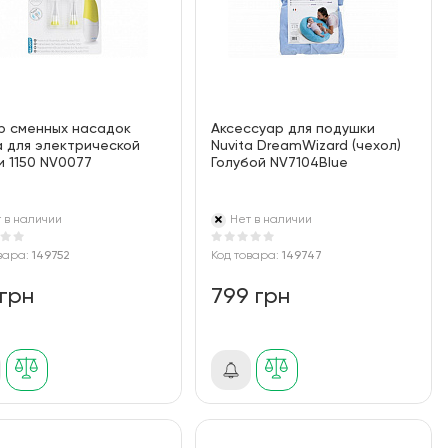
р сменных насадок
Аксессуар для подушки
a для электрической
Nuvita DreamWizard (чехол)
 1150 NV0077
Голубой NV7104Blue
 в наличии
Нет в наличии
вара:
149752
Код товара:
149747
 грн
799 грн