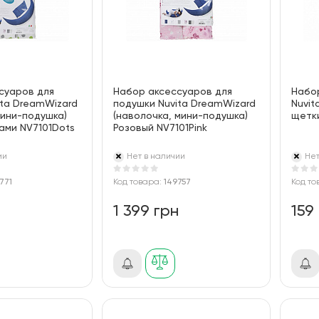
суаров для
Набор аксессуаров для
Набо
ita DreamWizard
подушки Nuvita DreamWizard
Nuvit
мини-подушка)
(наволочка, мини-подушка)
щетки
ами NV7101Dots
Розовый NV7101Pink
ии
Нет в наличии
Нет
771
Код товара:
149757
Код то
н
1 399 грн
159