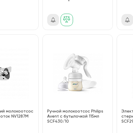
ий молокоотсос
Ручной молокоотсос Philips
Элек
поток NV1287M
Avent с бутылочкой 115мл
стери
SCF430/10
SCF2