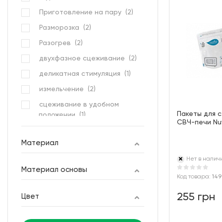
Приготовление на пару (
2
)
Разморозка (
2
)
Разогрев (
2
)
двухфазное сцеживание (
2
)
деликатная стимуляция (
1
)
измельчение (
2
)
сцеживание в удобном
Пакеты для 
положении (
1
)
СВЧ-печи Nuv
удобство в дороге (
1
)
Материал
функция дренажа для
предотвращения риска
Нет в налич
заедания (
1
)
Материал основы
Код товара:
149
255 грн
Цвет