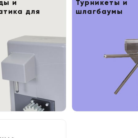
ды и
Турникеты и
атика для
шлагбаумы