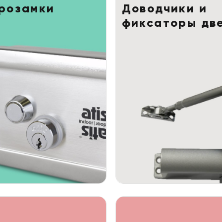
розамки
Доводчики и
фиксаторы дв