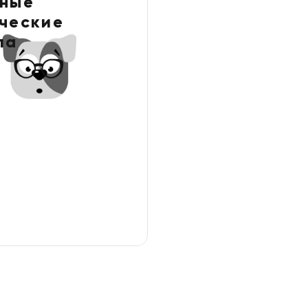
ные
ческие
ла