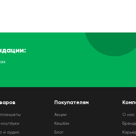
ндации:
ках
оваров
Покупателям
Комп
 планшеты
Акции
O нас
 ноутбуки
Кешбэк
Бренд
о и аудио
Блог
Карье