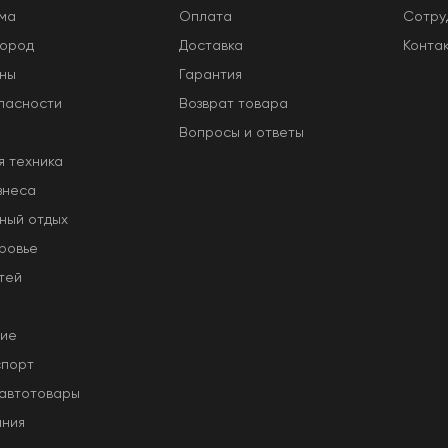
ома
Оплата
Сотру
город
Доставка
Конта
оны
Гарантия
пасности
Возврат товара
Вопросы и ответы
я техника
знеса
ный отдых
ровье
тей
ние
спорт
 автотовары
ания