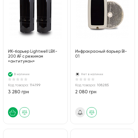
ИК-барьер Lightwell LBX-
Инфракрасный барьер BI-
200 AF с режимом
01
«антитуман»
В наличии
Нет в наличии
Код товара:
114199
Код товара:
108285
3 280 грн
2 080 грн