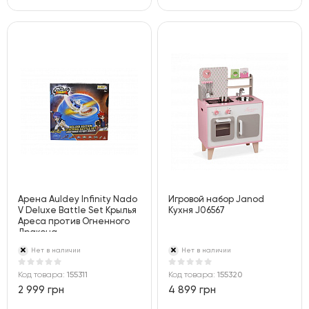
Арена Auldey Infinity Nado
Игровой набор Janod
V Deluxe Battle Set Крылья
Кухня J06567
Ареса против Огненного
Дракона
Нет в наличии
Нет в наличии
Код товара:
155311
Код товара:
155320
2 999 грн
4 899 грн