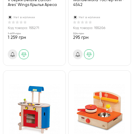
V серия Deluxe Edition
Wonderworld Тостер WW-
Ares' Wings Крылья Ареса
4542
Нет в наличии
Нет в наличии
Код товара:
155271
Код товара:
155206
1 499 грн
324 грн
1 259 грн
295 грн