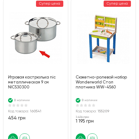
Супер цена
Супер цена
Игровая кастрюлька nic
Сюжетно-ролевой набор
металлическая 9 см
Wonderworld Стол
NIC530300
плотника WW-4560
В наличии
В наличии
Код товара:
160541
Код товара:
155209
1 416 грн
454 грн
1 195 грн