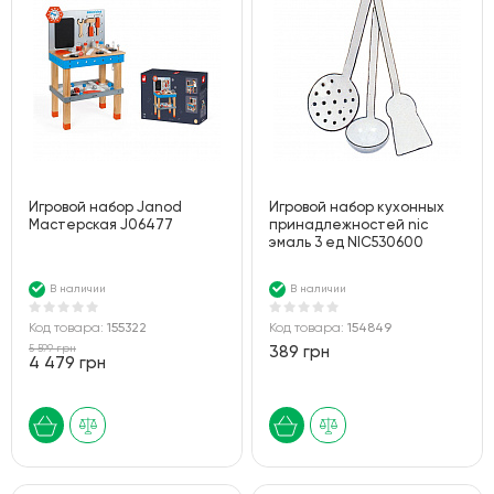
Игровой набор Janod
Игровой набор кухонных
Мастерская J06477
принадлежностей nic
эмаль 3 ед NIC530600
В наличии
В наличии
Код товара:
155322
Код товара:
154849
5 599 грн
389 грн
4 479 грн