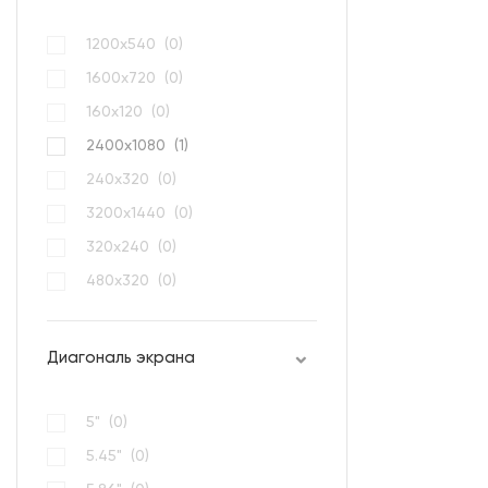
1200x540 (
0
)
1600x720 (
0
)
160х120 (
0
)
2400x1080 (
1
)
240x320 (
0
)
3200x1440 (
0
)
320х240 (
0
)
480х320 (
0
)
Диагональ экрана
5" (
0
)
5.45" (
0
)