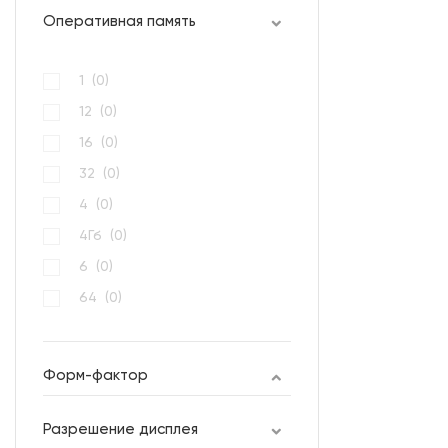
Оперативная память
1 (
0
)
12 (
0
)
16 (
0
)
32 (
0
)
4 (
0
)
4Гб (
0
)
6 (
0
)
64 (
0
)
6Гб (
0
)
8 (
1
)
Форм-фактор
Разрешение дисплея