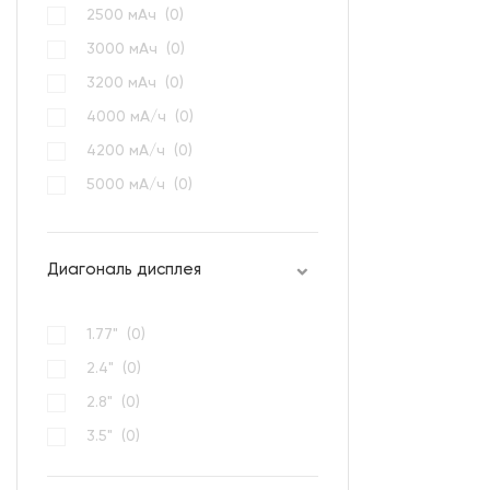
2500 мАч (
0
)
3000 мАч (
0
)
3200 мАч (
0
)
4000 мА/ч (
0
)
4200 мА/ч (
0
)
5000 мА/ч (
0
)
800 мАч (
0
)
Диагональ дисплея
1.77" (
0
)
2.4" (
0
)
2.8" (
0
)
3.5" (
0
)