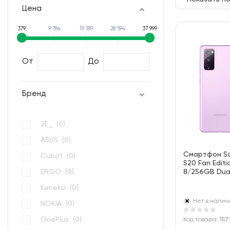
Цена
379
9 784
19 189
28 594
37 999
От
До
Бренд
2E_ (
0
)
ASUS (
0
)
Смартфон S
Cubot (
0
)
S20 Fan Edit
ERGO (
0
)
8/256GB Dual 
Keneksi (
0
)
Нет в налич
NOKIA (
0
)
OnePlus (
0
)
Код товара:
157