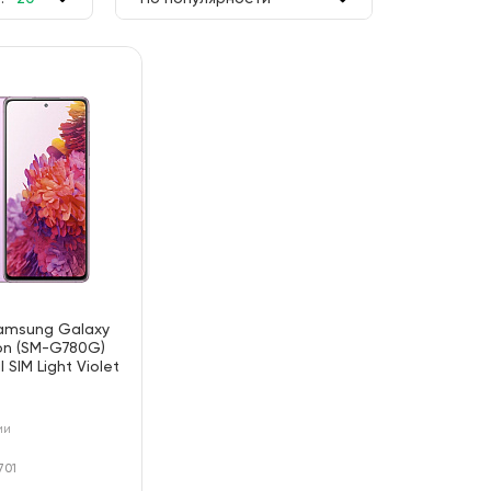
50
По цене
100
По алфавиту
amsung Galaxy
ion (SM-G780G)
SIM Light Violet
ии
701