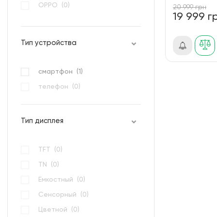
OPPO (
0
)
20 999 грн
19 999 г
Oukitel (
0
)
Realme (
0
)
Тип устройства
Samsung (
1
)
Sigma mobile (
0
)
смартфон (
1
)
TECNO (
0
)
телефон (
0
)
Xiaomi (
0
)
Тип дисплея
TFT (
0
)
TN (
0
)
Емкостный (
0
)
Сенсорный (
0
)
Цветной (
0
)