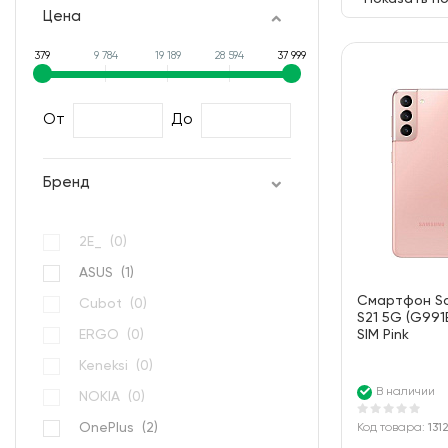
Цена
379
9 784
19 189
28 594
37 999
От
До
Бренд
2E_ (
0
)
ASUS (
1
)
Смартфон S
Cubot (
0
)
S21 5G (G991
ERGO (
0
)
SIM Pink
Keneksi (
0
)
В наличии
NOKIA (
0
)
OnePlus (
2
)
Код товара:
131