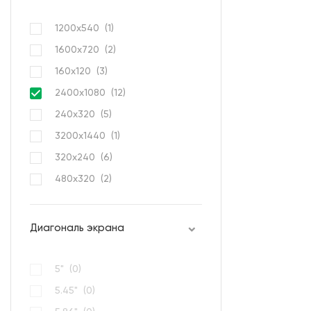
1200x540 (
1
)
1600x720 (
2
)
160х120 (
3
)
2400x1080 (
12
)
240x320 (
5
)
3200x1440 (
1
)
320х240 (
6
)
480х320 (
2
)
Диагональ экрана
5" (
0
)
5.45" (
0
)