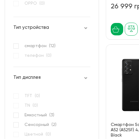
OPPO (
0
)
26 999 г
Oukitel (
0
)
Realme (
0
)
Тип устройства
Samsung (
9
)
Sigma mobile (
0
)
смартфон (
12
)
TECNO (
0
)
телефон (
0
)
Xiaomi (
0
)
Тип дисплея
TFT (
0
)
TN (
0
)
Емкостный (
3
)
Сенсорный (
2
)
Смартфон S
A52 (A525F) 
Цветной (
0
)
Black