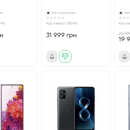
ии
Нет в наличии
Нет
240
Код товара:
131245
Код то
20 99
рн
31 999 грн
19 