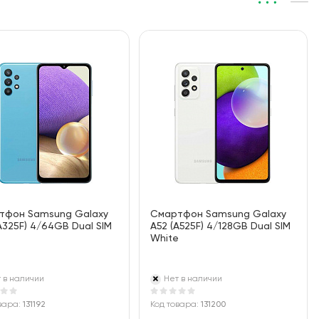
тфон Samsung Galaxy
Смартфон Samsung Galaxy
A325F) 4/64GB Dual SIM
A52 (A525F) 4/128GB Dual SIM
White
 в наличии
Нет в наличии
вара:
131192
Код товара:
131200