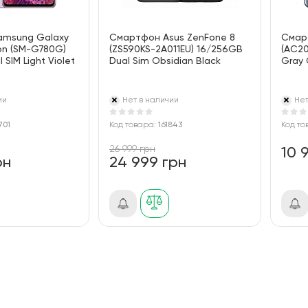
amsung Galaxy
Смартфон Asus ZenFone 8
Смар
ion (SM-G780G)
(ZS590KS-2A011EU) 16/256GB
(AC20
SIM Light Violet
Dual Sim Obsidian Black
Gray 
ии
Нет в наличии
Нет
701
Код товара:
161843
Код то
26 999 грн
10 
рн
24 999 грн