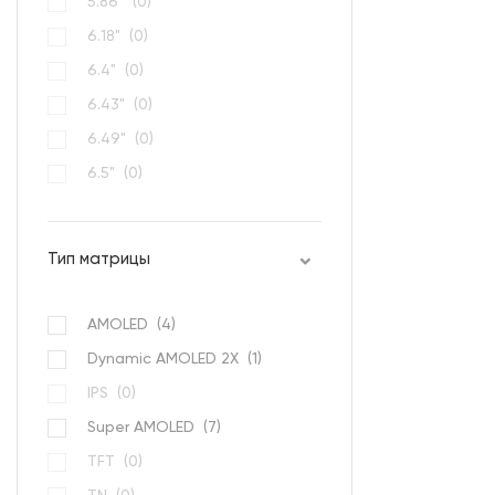
5.86" (
0
)
6.18" (
0
)
6.4" (
0
)
6.43" (
0
)
6.49" (
0
)
6.5" (
0
)
6.53" (
0
)
Тип матрицы
AMOLED (
4
)
Dynamic AMOLED 2Х (
1
)
IPS (
0
)
Super AMOLED (
7
)
TFT (
0
)