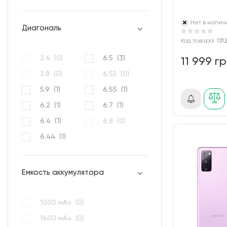
Нет в налич
Диагональ
Код товара:
131
2.4 (
0
)
6.5 (
3
)
11 999 г
2.8 (
0
)
6.52 (
0
)
5.9 (
1
)
6.55 (
1
)
6.2 (
1
)
6.7 (
1
)
6.4 (
1
)
6.8 (
0
)
6.44 (
1
)
Емкость аккумулятора
1000 мАч (
0
)
1600 мАч (
0
)