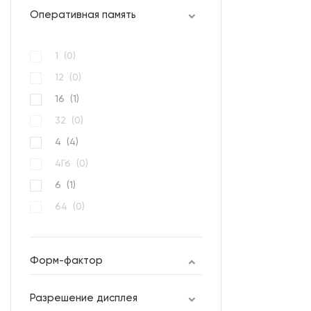
Оперативная память
1 (
0
)
12 (
0
)
16 (
1
)
32 (
0
)
4 (
4
)
4Гб (
0
)
6 (
1
)
64 (
0
)
6Гб (
0
)
8 (
6
)
Форм-фактор
Разрешение дисплея