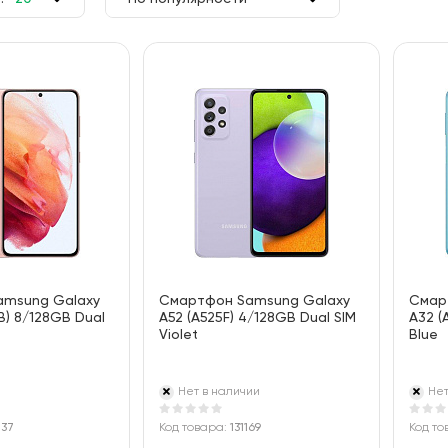
50
По цене
100
По алфавиту
amsung Galaxy
Смартфон Samsung Galaxy
Смар
B) 8/128GB Dual
A52 (A525F) 4/128GB Dual SIM
A32 (
Violet
Blue
Нет в наличии
Нет
237
Код товара:
131169
Код то