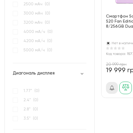
2500 мАч (
0
)
3000 мАч (
0
)
Смартфон S
S20 Fan Edit
3200 мАч (
0
)
8/256GB Dual 
4000 мА/ч (
0
)
4200 мА/ч (
0
)
Нет в налич
5000 мА/ч (
0
)
Код товара:
157
800 мАч (
0
)
20 999 грн
19 999 г
Диагональ дисплея
1.77" (
0
)
2.4" (
0
)
2.8" (
0
)
3.5" (
0
)