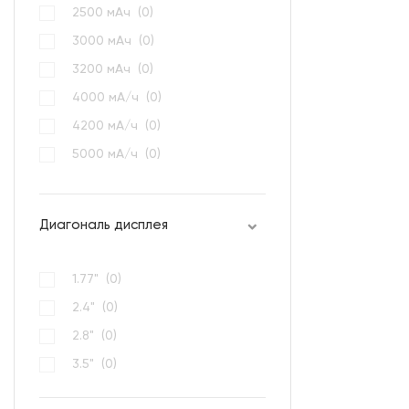
2500 мАч (
0
)
3000 мАч (
0
)
3200 мАч (
0
)
4000 мА/ч (
0
)
4200 мА/ч (
0
)
5000 мА/ч (
0
)
800 мАч (
0
)
Диагональ дисплея
1.77" (
0
)
2.4" (
0
)
2.8" (
0
)
3.5" (
0
)