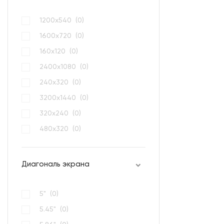
1200x540 (
0
)
1600x720 (
0
)
160х120 (
0
)
2400x1080 (
0
)
240x320 (
0
)
3200x1440 (
0
)
320х240 (
0
)
480х320 (
0
)
Диагональ экрана
5" (
0
)
5.45" (
0
)