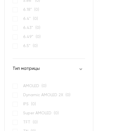
5.86" (
0
)
6.18" (
0
)
6.4" (
0
)
6.43" (
0
)
6.49" (
0
)
6.5" (
0
)
6.53" (
0
)
Тип матрицы
AMOLED (
0
)
Dynamic AMOLED 2Х (
0
)
IPS (
0
)
Super AMOLED (
0
)
TFT (
0
)