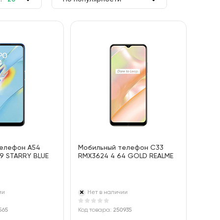
50
По цене
100
По алфавиту
елефон A54
Мобильный телефон C33
9 STARRY BLUE
RMX3624 4 64 GOLD REALME
ии
Нет в наличии
565
Код товара:
250935