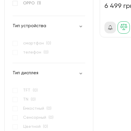
OPPO (
1
)
6 499 гр
Oukitel (
0
)
Realme (
1
)
Тип устройства
Samsung (
0
)
Sigma mobile (
0
)
смартфон (
0
)
TECNO (
0
)
телефон (
0
)
Xiaomi (
0
)
Тип дисплея
TFT (
0
)
TN (
0
)
Емкостный (
0
)
Сенсорный (
0
)
Цветной (
0
)