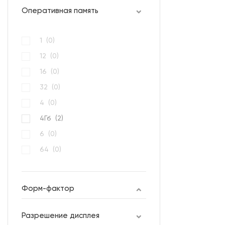
Оперативная память
1 (
0
)
12 (
0
)
16 (
0
)
32 (
0
)
4 (
0
)
4Гб (
2
)
6 (
0
)
64 (
0
)
6Гб (
0
)
8 (
0
)
Форм-фактор
Разрешение дисплея