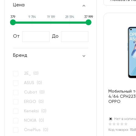
Цена
379
9 784
19 189
28 594
37 999
От
До
Бренд
2E_ (
0
)
ASUS (
0
)
Мобильный т
Cubot (
0
)
4/64 CPH223
ERGO (
0
)
OPPO
Keneksi (
0
)
Нет в налич
NOKIA (
0
)
OnePlus (
0
)
Код товара:
156