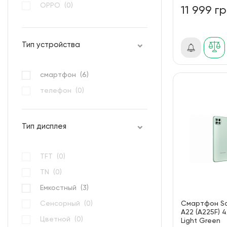
OPPO (
0
)
11 999 г
Oukitel (
0
)
Realme (
0
)
Тип устройства
Samsung (
5
)
Sigma mobile (
0
)
смартфон (
6
)
TECNO (
1
)
телефон (
0
)
Xiaomi (
0
)
Тип дисплея
TFT (
0
)
TN (
0
)
Емкостный (
3
)
Сенсорный (
0
)
Смартфон S
A22 (A225F) 
Цветной (
0
)
Light Green