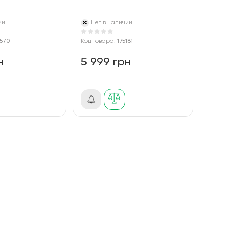
ии
Нет в наличии
570
Код товара:
175181
н
5 999 грн