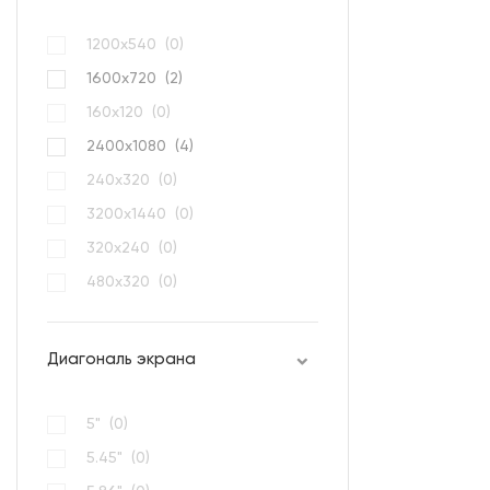
1200x540 (
0
)
1600x720 (
2
)
160х120 (
0
)
2400x1080 (
4
)
240x320 (
0
)
3200x1440 (
0
)
320х240 (
0
)
480х320 (
0
)
Диагональ экрана
5" (
0
)
5.45" (
0
)