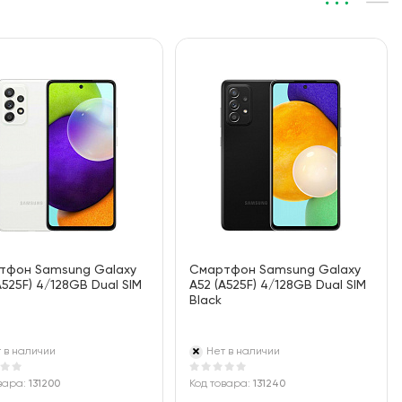
тфон Samsung Galaxy
Смартфон Samsung Galaxy
A525F) 4/128GB Dual SIM
A52 (A525F) 4/128GB Dual SIM
e
Black
 в наличии
Нет в наличии
вара:
131200
Код товара:
131240