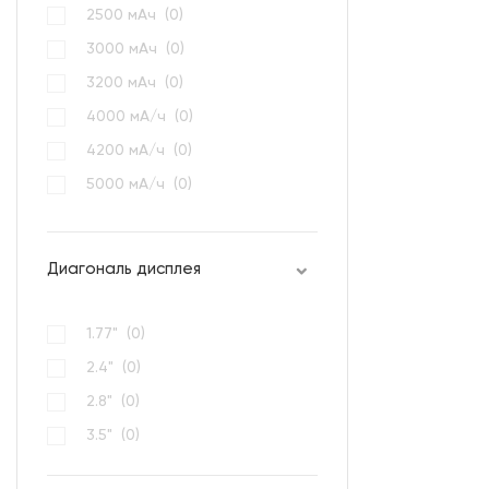
2500 мАч (
0
)
3000 мАч (
0
)
3200 мАч (
0
)
4000 мА/ч (
0
)
4200 мА/ч (
0
)
5000 мА/ч (
0
)
800 мАч (
0
)
Диагональ дисплея
1.77" (
0
)
2.4" (
0
)
2.8" (
0
)
3.5" (
0
)