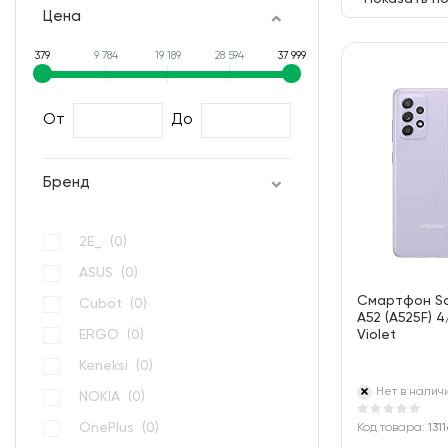
Цена
379
9 784
19 189
28 594
37 999
От
До
Бренд
2E_ (
0
)
ASUS (
0
)
Смартфон S
Cubot (
0
)
A52 (A525F) 
ERGO (
0
)
Violet
Keneksi (
0
)
Нет в налич
NOKIA (
0
)
OnePlus (
0
)
Код товара:
131