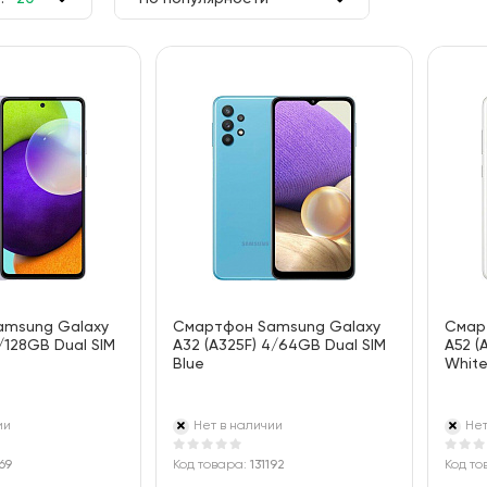
50
По цене
100
По алфавиту
amsung Galaxy
Смартфон Samsung Galaxy
Смар
4/128GB Dual SIM
A32 (A325F) 4/64GB Dual SIM
A52 (
Blue
Whit
ии
Нет в наличии
Нет
169
Код товара:
131192
Код то