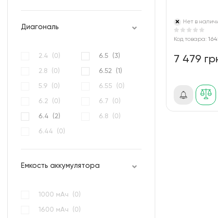
Нет в налич
Диагональ
Код товара:
164
2.4 (
0
)
6.5 (
3
)
7 479 гр
2.8 (
0
)
6.52 (
1
)
5.9 (
0
)
6.55 (
0
)
6.2 (
0
)
6.7 (
0
)
6.4 (
2
)
6.8 (
0
)
6.44 (
0
)
Емкость аккумулятора
1000 мАч (
0
)
1600 мАч (
0
)