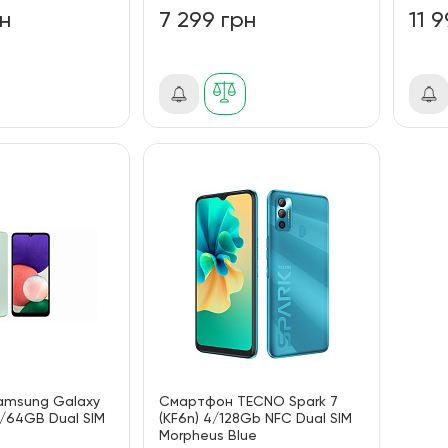
рн
7 299 грн
11 
amsung Galaxy
Смартфон TECNO Spark 7
4/64GB Dual SIM
(KF6n) 4/128Gb NFC Dual SIM
Morpheus Blue