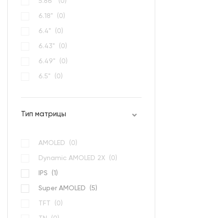
5.86" (
0
)
6.18" (
0
)
6.4" (
0
)
6.43" (
0
)
6.49" (
0
)
6.5" (
0
)
6.53" (
0
)
Тип матрицы
AMOLED (
0
)
Dynamic AMOLED 2Х (
0
)
IPS (
1
)
Super AMOLED (
5
)
TFT (
0
)