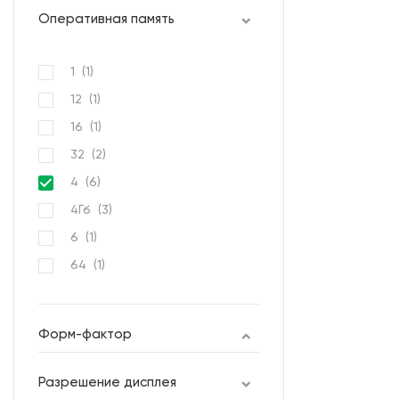
Оперативная память
1 (
1
)
12 (
1
)
16 (
1
)
32 (
2
)
4 (
6
)
4Гб (
3
)
6 (
1
)
64 (
1
)
6Гб (
1
)
8 (
6
)
Форм-фактор
Разрешение дисплея