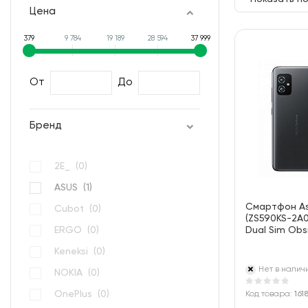
Цена
379
9 784
19 189
28 594
37 999
От
До
Бренд
2E_ (
0
)
ASUS (
1
)
Смартфон As
Cubot (
0
)
(ZS590KS-2A0
ERGO (
0
)
Dual Sim Obs
Keneksi (
0
)
Нет в налич
NOKIA (
0
)
OnePlus (
0
)
Код товара:
161