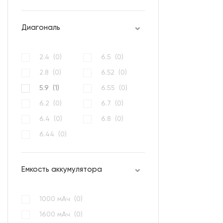
Диагональ
2.4 (
0
)
6.5 (
0
)
2.8 (
0
)
6.52 (
0
)
5.9 (
1
)
6.55 (
0
)
6.2 (
0
)
6.7 (
0
)
6.4 (
0
)
6.8 (
0
)
6.44 (
0
)
Емкость аккумулятора
1000 мАч (
0
)
1600 мАч (
0
)