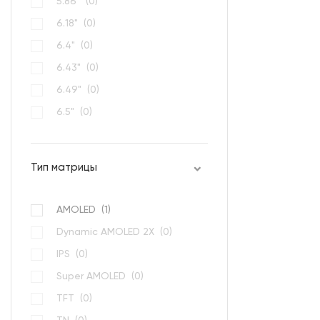
5.86" (
0
)
6.18" (
0
)
6.4" (
0
)
6.43" (
0
)
6.49" (
0
)
6.5" (
0
)
6.53" (
0
)
Тип матрицы
AMOLED (
1
)
Dynamic AMOLED 2Х (
0
)
IPS (
0
)
Super AMOLED (
0
)
TFT (
0
)