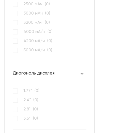
2500 мАч (
0
)
3000 мАч (
0
)
3200 мАч (
0
)
4000 мА/ч (
0
)
4200 мА/ч (
0
)
5000 мА/ч (
0
)
800 мАч (
0
)
Диагональ дисплея
1.77" (
0
)
2.4" (
0
)
2.8" (
0
)
3.5" (
0
)