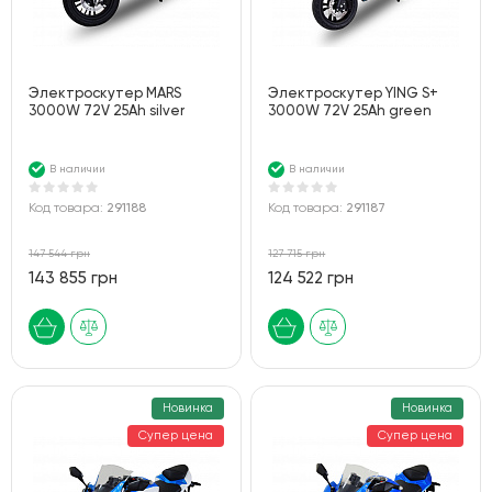
Электроскутер MARS
Электроскутер YING S+
3000W 72V 25Ah silver
3000W 72V 25Ah green
В наличии
В наличии
Код товара:
291188
Код товара:
291187
147 544 грн
127 715 грн
143 855 грн
124 522 грн
Новинка
Новинка
Супер цена
Супер цена