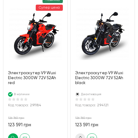
Супер цена
Электроскутер V9 Wuxi
Электроскутер V9 Wuxi
Electric 3000W 72V 52Ah
Electric 3000W 72V 52Ah
red
black
В наличии
Деактивация
Код товара:
291184
Код товара:
294121
126 760 грн
126 760 грн
123 591 грн
123 591 грн