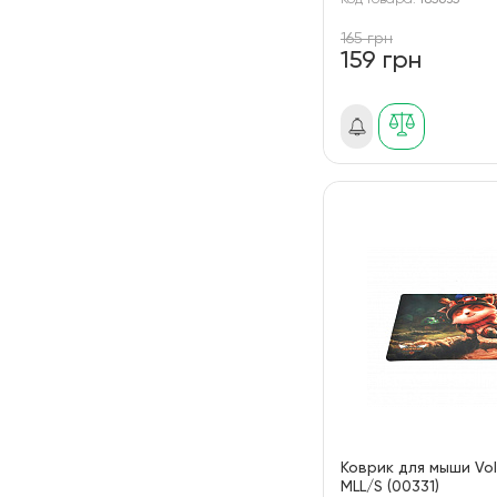
Код товара:
185635
165 грн
159 грн
Коврик для мыши Vol
MLL/S (00331)