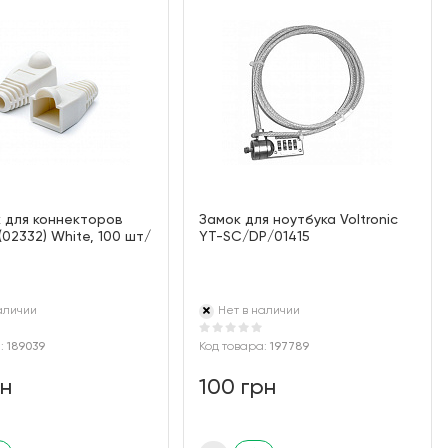
 для коннекторов
Замок для ноутбука Voltronic
 (02332) White, 100 шт/
YT-SC/DP/01415
аличии
Нет в наличии
а:
189039
Код товара:
197789
рн
100 грн