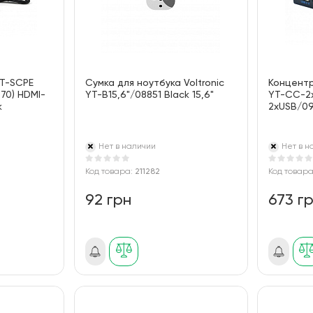
YT-SCPE
Сумка для ноутбука Voltronic
Концентр
70) HDMI-
YT-B15,6"/08851 Black 15,6"
YT-CC-2
k
2xUSB/09
Нет в наличии
Нет в н
Код товара:
211282
Код товар
92 грн
673 г