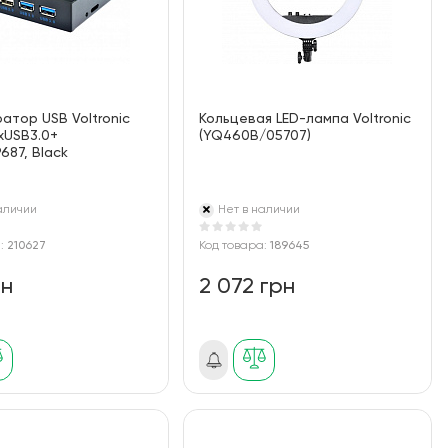
атор USB Voltronic
Кольцевая LED-лампа Voltronic
xUSB3.0+
(YQ460B/05707)
687, Black
аличии
Нет в наличии
а:
210627
Код товара:
189645
рн
2 072 грн