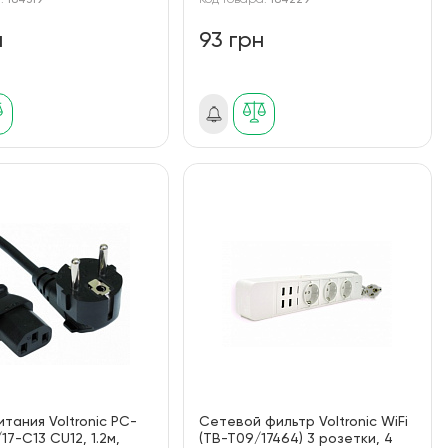
а:
184319
Код товара:
184229
н
93 грн
итания Voltronic PC-
Сетевой фильтр Voltronic WiFi
17-C13 CU12, 1.2м,
(ТВ-Т09/17464) 3 розетки, 4