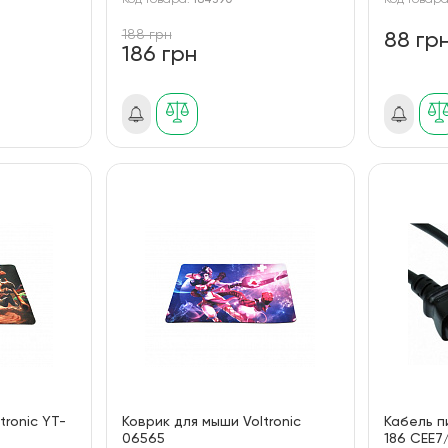
Код товара:
184390
Код товар
188 грн
88 гр
186 грн
tronic YT-
Коврик для мыши Voltronic
Кабель п
06565
186 CEE7/