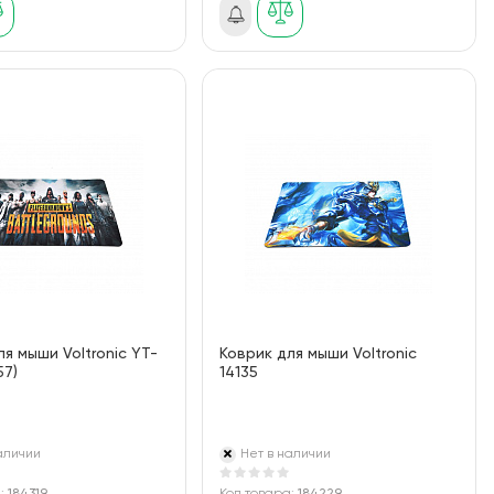
ля мыши Voltronic YT-
Коврик для мыши Voltronic
57)
14135
аличии
Нет в наличии