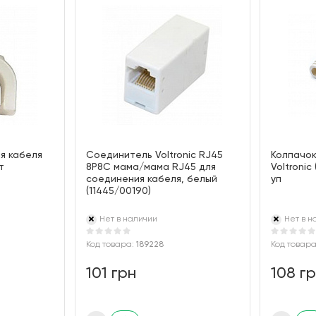
я кабеля
Соединитель Voltronic RJ45
Колпачок
т
8P8C мама/мама RJ45 для
Voltronic
соединения кабеля, белый
уп
(11445/00190)
Нет в наличии
Нет в н
Код товара:
189228
Код товар
101 грн
108 г