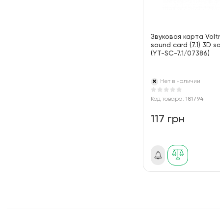
Звуковая карта Volt
sound card (7.1) 3D s
(YT-SC-7.1/07386)
Нет в наличии
Код товара:
181794
117 грн