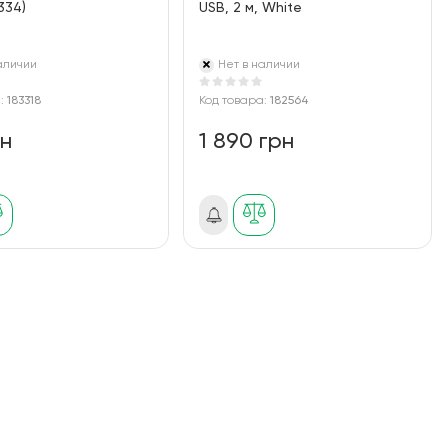
334)
USB, 2 м, White
аличии
Нет в наличии
а:
183318
Код товара:
182564
рн
1 890 грн