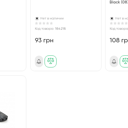
Black (08
Нет в наличии
Нет в н
Код товара:
184218
Код товар
93 грн
108 г