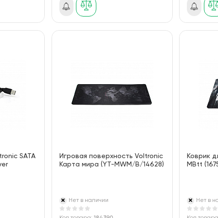
ronic SATA
Игровая поверхность Voltronic
Коврик д
ver
Карта мира (YT-MWM/B/14628)
MBtt (167
Нет в наличии
Нет в н