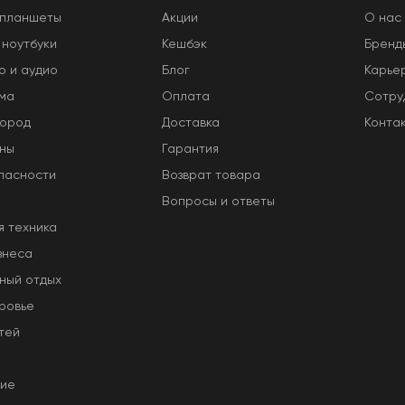
 планшеты
Акции
O нас
 ноутбуки
Кешбэк
Бренд
о и аудио
Блог
Карье
ома
Оплата
Сотру
город
Доставка
Конта
оны
Гарантия
пасности
Возврат товара
Вопросы и ответы
я техника
знеса
ный отдых
ровье
тей
ние