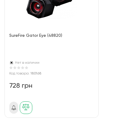
SureFire Gator Eye (48820)
Нет в наличии
Код товара:
180168
728 грн