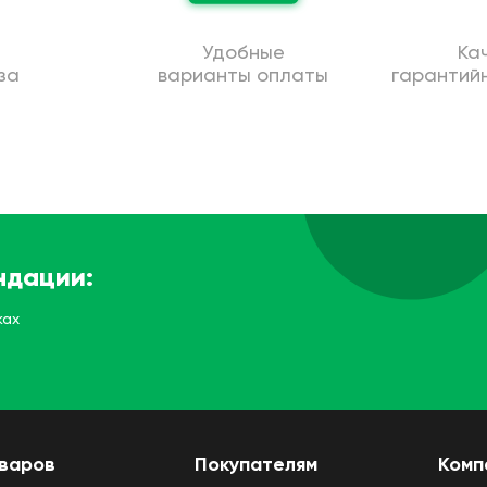
Удобные
Ка
за
варианты оплаты
гарантий
ндации:
ках
оваров
Покупателям
Комп