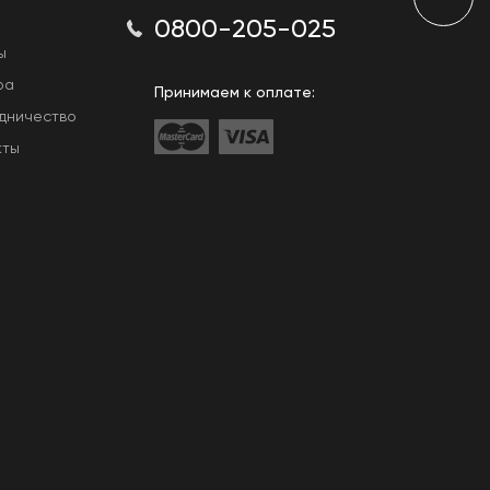
0800-205-025
ы
ра
Принимаем к оплате:
дничество
кты