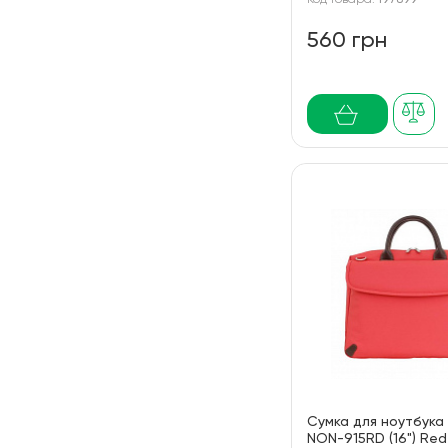
Код товара:
197899
560 грн
Сумка для ноутбука
NON-915RD (16") Red