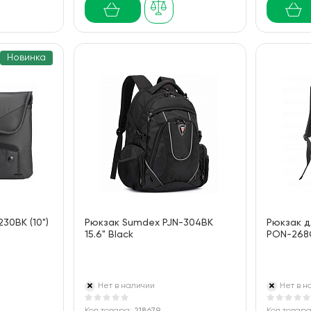
Новинка
30BK (10")
Рюкзак Sumdex PJN-304BK
Рюкзак д
15.6" Black
PON-268G
Нет в наличии
Нет в н