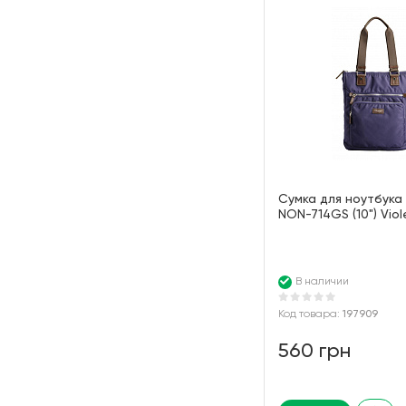
Сумка для ноутбука
NON-714GS (10") Viol
В наличии
Код товара:
197909
560 грн