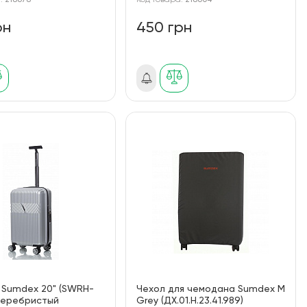
а:
218678
Код товара:
218604
рн
450 грн
 Sumdex 20" (SWRH-
Чехол для чемодана Sumdex M
серебристый
Grey (ДХ.01.Н.23.41.989)