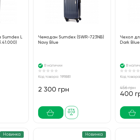
а Sumdex L
Чемодан Sumdex (SWR-723NB)
Чехол д
3.41.000)
Navy Blue
Dark Blue
В наличии
В нали
Код товара:
191881
Код товар
456 грн
2 300 грн
400 г
Новинка
Новинка