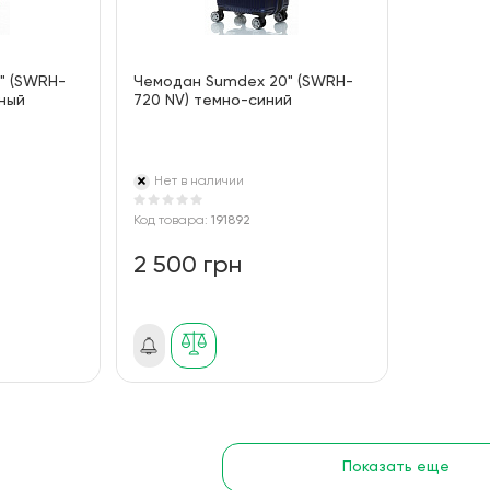
" (SWRH-
Чемодан Sumdex 20" (SWRH-
ный
720 NV) темно-синий
Нет в наличии
Код товара:
191892
2 500 грн
Показать еще