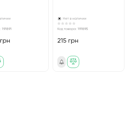
аличии
Нет в наличии
а:
191891
Код товара:
191895
 грн
215 грн