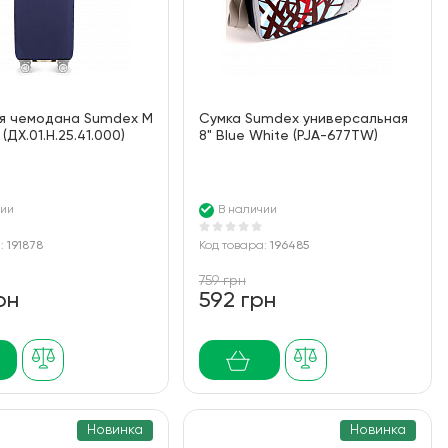
ля чемодана Sumdex M
Сумка Sumdex универсальная
 (ДХ.01.Н.25.41.000)
8" Blue White (PJA-677TW)
чии
В наличии
а:
191878
Код товара:
196485
759 грн
рн
592 грн
Новинка
Новинка