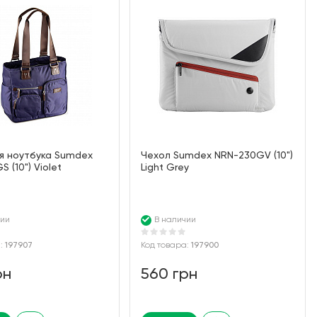
я ноутбука Sumdex
Чехол Sumdex NRN-230GV (10")
 (10") Violet
Light Grey
чии
В наличии
а:
197907
Код товара:
197900
рн
560 грн