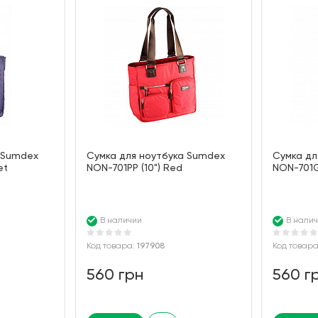
 Sumdex
Сумка для ноутбука Sumdex
Сумка дл
et
NON-701PP (10") Red
NON-701GS
В наличии
В нали
Код товара:
197908
Код товар
560 грн
560 г