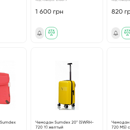
Код товара:
218679
Код товар
1 600 грн
820 г
 Sumdex
Чемодан Sumdex 20" (SWRH-
Чемодан
720 Y) желтый
720 MS) 