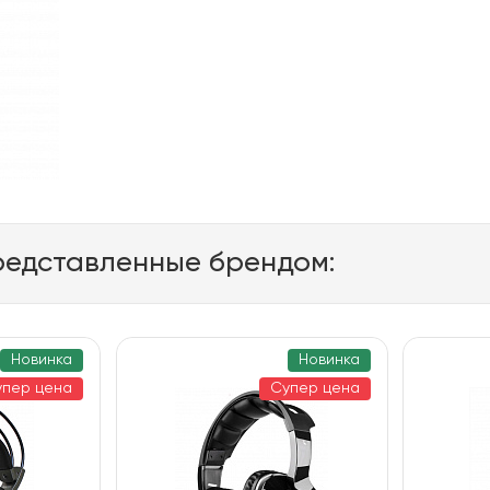
редставленные брендом:
Новинка
Новинка
упер цена
Супер цена