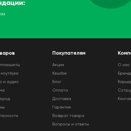
ндации:
ках
оваров
Покупателям
Комп
 планшеты
Акции
O нас
 ноутбуки
Кешбэк
Бренд
о и аудио
Блог
Карье
ома
Оплата
Сотру
город
Доставка
Конта
оны
Гарантия
пасности
Возврат товара
Вопросы и ответы