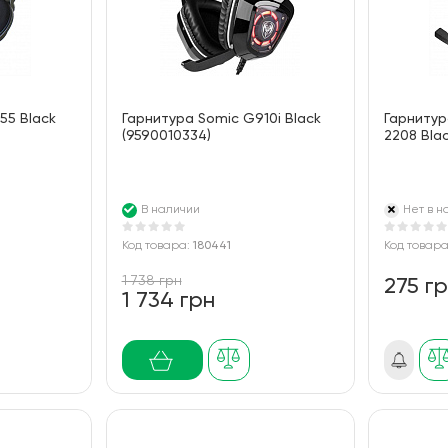
55 Black
Гарнитура Somic G910i Black
Гарнитур
(9590010334)
2208 Bla
В наличии
Нет в н
Код товара:
180441
Код товар
1 738 грн
275 г
1 734 грн