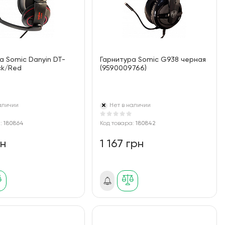
а Somic Danyin DT-
Гарнитура Somic G938 черная
ck/Red
(9590009766)
аличии
Нет в наличии
а:
180864
Код товара:
180842
рн
1 167 грн