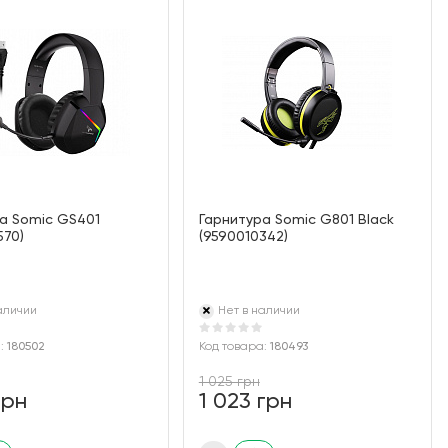
а Somic GS401
Гарнитура Somic G801 Black
570)
(9590010342)
аличии
Нет в наличии
а:
180502
Код товара:
180493
1 025 грн
грн
1 023 грн