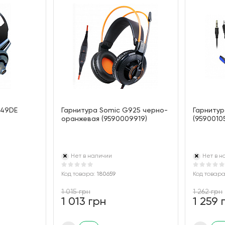
949DE
Гарнитура Somic G925 черно-
Гарнитур
оранжевая (9590009919)
(9590010
Нет в наличии
Нет в н
Код товара:
180659
Код товар
1 015 грн
1 262 грн
1 013 грн
1 259 