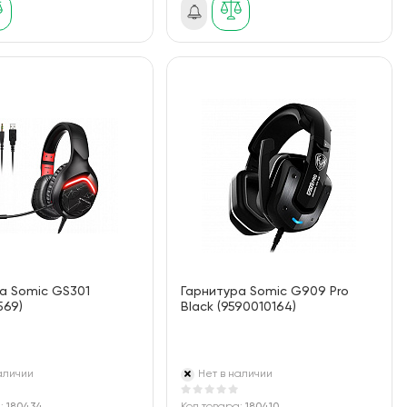
а Somic GS301
Гарнитура Somic G909 Pro
569)
Black (9590010164)
аличии
Нет в наличии