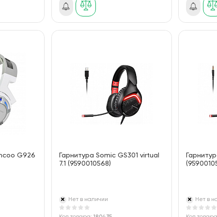
incoo G926
Гарнитура Somic GS301 virtual
Гарнитур
7.1 (9590010568)
(9590010
Нет в наличии
Нет в н