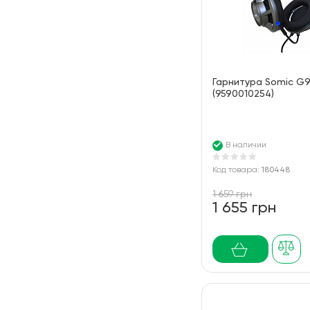
Гарнитура Somic G9
(9590010254)
В наличии
Код товара:
180448
1 659 грн
1 655 грн