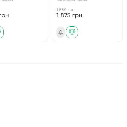
а:
180434
Код товара:
180410
1 880 грн
грн
1 875 грн