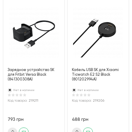
Зарядное устройство SK
Кабель USB SK для Xiaomi
для Fitbit Versa Black
Ticwatch E2 S2 Black
(841300308A)
(801202994A)
Нет в наличии
Нет в наличии
Код товара:
219211
Код товара:
219206
793 грн
488 грн