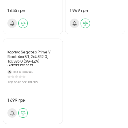
1 655 грн
1 949 грн
Корпус Segotep Prime V
Black без БП, 2хUSB2.0,
1хUSB3.0 (SG-LZV)
(6959371309417)
Нет в наличии
Код товара:
181709
1 699 грн