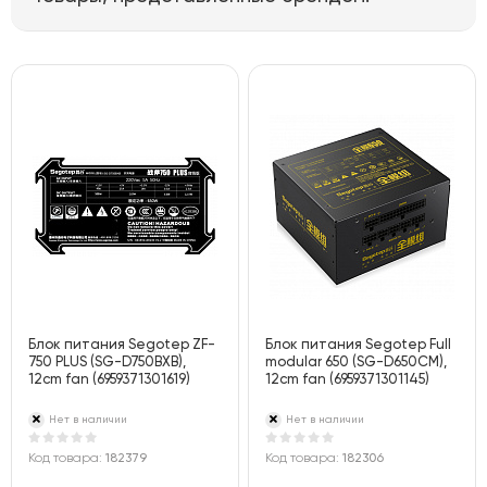
Блок питания Segotep ZF-
Блок питания Segotep Full
750 PLUS (SG-D750BXB),
modular 650 (SG-D650CM),
12cm fan (6959371301619)
12cm fan (6959371301145)
Нет в наличии
Нет в наличии
Код товара:
182379
Код товара:
182306