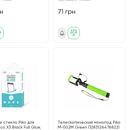
а:
195821
Код товара:
194840
рн
71 грн
 стекло Piko для
Телескопический монопод Piko
co X3 Black Full Glue,
M-002M Green (1283126476822)