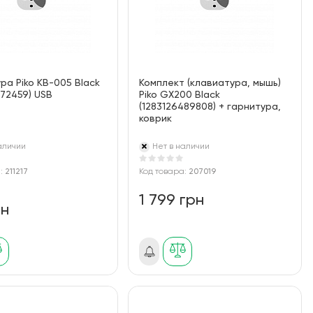
ра Piko KB-005 Black
Комплект (клавиатура, мышь)
472459) USB
Piko GX200 Black
(1283126489808) + гарнитура,
коврик
аличии
Нет в наличии
а:
211217
Код товара:
207019
1 799 грн
рн