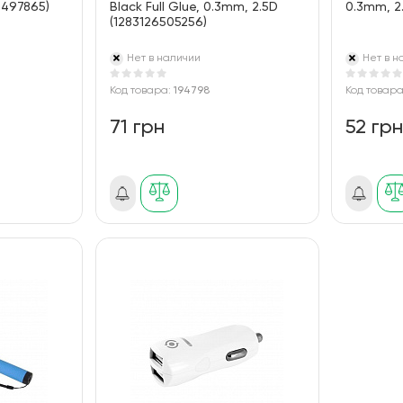
6497865)
Black Full Glue, 0.3mm, 2.5D
0.3mm, 2
(1283126505256)
Нет в наличии
Нет в н
Код товара:
194798
Код товар
71 грн
52 гр