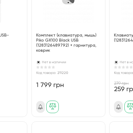
 USB-
Комплект (клавиатура, мышь)
Клавиату
Piko GX100 Black USB
(1283126
(1283126489792) + гарнитура,
коврик
Нет в наличии
Нет в н
Код товара:
211220
Код товар
279 грн
1 799 грн
259 г