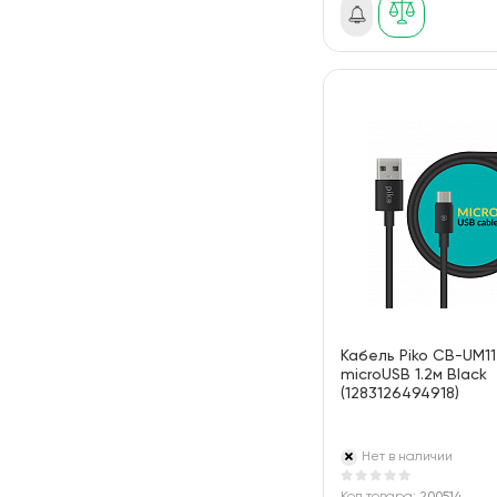
Кабель Piko CB-UM11
microUSB 1.2м Black
(1283126494918)
Нет в наличии