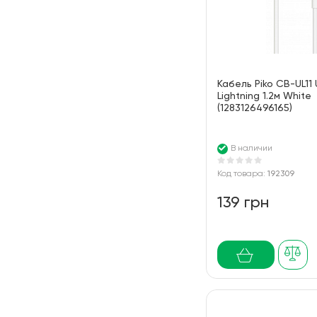
Кабель Piko CB-UL11
Lightning 1.2м White
(1283126496165)
В наличии
Код товара:
192309
139 грн