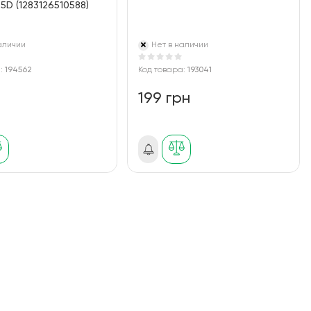
.5D (1283126510588)
аличии
Нет в наличии
а:
194562
Код товара:
193041
н
199 грн