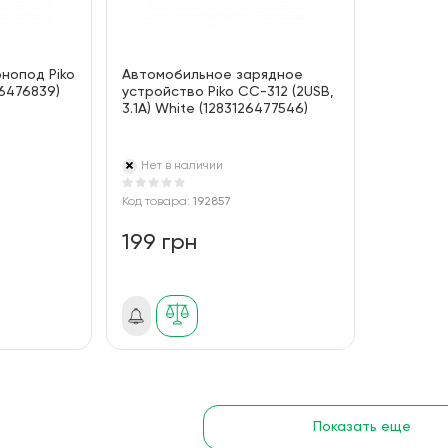
нопод Piko
Автомобильное зарядное
26476839)
устройство Piko CC-312 (2USB,
3.1A) White (1283126477546)
Нет в наличии
Код товара:
192857
199 грн
Показать еще