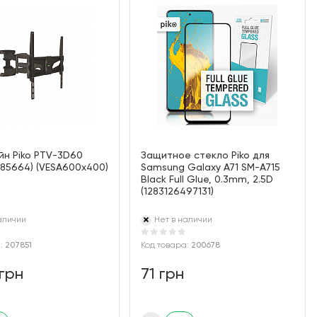
н Piko PTV-3D60
Защитное стекло Piko для
485664) (VESA600х400)
Samsung Galaxy A71 SM-A715
Black Full Glue, 0.3mm, 2.5D
(1283126497131)
аличии
Нет в наличии
а:
207851
Код товара:
200678
 грн
71 грн