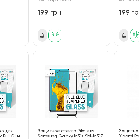
Код товара:
195829
Код товар
199 грн
199 г
ko для
Защитное стекло Piko для
Защитное
 Full Glue,
Samsung Galaxy M31s SM-M317
Xiaomi Po