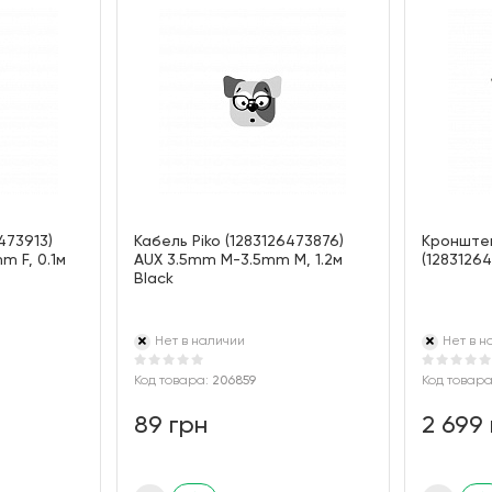
473913)
Кабель Piko (1283126473876)
Кронштей
m F, 0.1м
AUX 3.5mm M-3.5mm M, 1.2м
(1283126
Black
Нет в наличии
Нет в н
Код товара:
206859
Код товар
89 грн
2 699