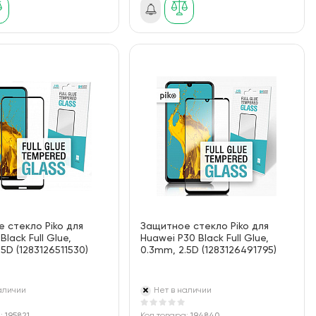
 стекло Piko для
Защитное стекло Piko для
Black Full Glue,
Huawei P30 Black Full Glue,
5D (1283126511530)
0.3mm, 2.5D (1283126491795)
аличии
Нет в наличии