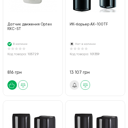
Датчик движения Optex
ИК-барьер AX-100TF
RXC-ST
В наличии
Нет в наличии
Код товара:
105729
Код товара:
101359
816 грн
13 107 грн