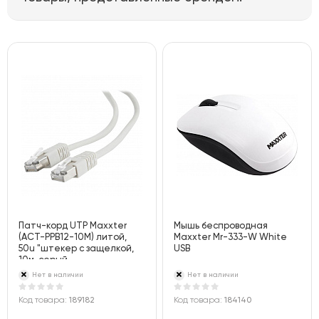
Патч-корд UTP Maxxter
Мышь беспроводная
(ACT-PPB12-10M) литой,
Maxxter Mr-333-W White
50u "штекер с защелкой,
USB
10м, серый
Нет в наличии
Нет в наличии
Код товара:
189182
Код товара:
184140