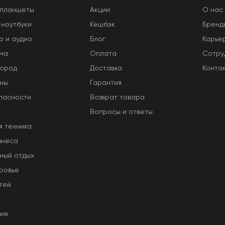
 планшеты
Акции
O нас
 ноутбуки
Кешбэк
Бренд
о и аудио
Блог
Карье
ома
Оплата
Сотру
город
Доставка
Конта
оны
Гарантия
пасности
Возврат товара
Вопросы и ответы
я техника
знеса
ный отдых
ровье
тей
ние