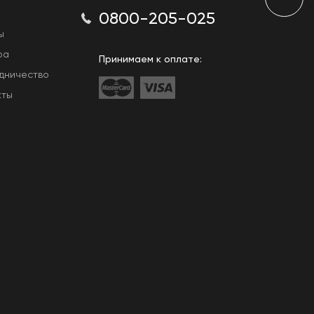
0800-205-025
ы
ра
Принимаем к оплате:
дничество
кты