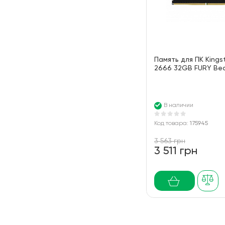
Память для ПК King
2666 32GB FURY Bea
В наличии
Код товара:
175945
3 563 грн
3 511 грн