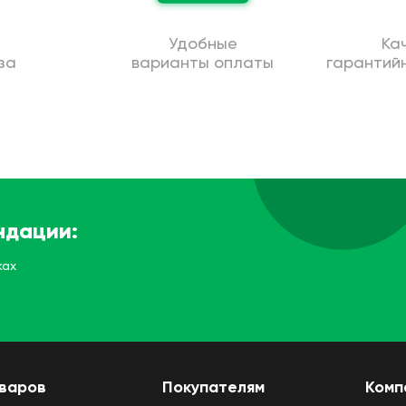
Удобные
Ка
за
варианты оплаты
гарантий
ндации:
ках
оваров
Покупателям
Комп