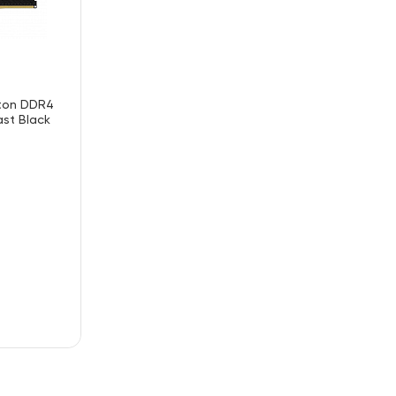
ston DDR4
st Black