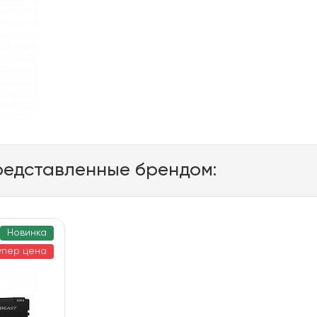
редставленные брендом:
Новинка
упер цена